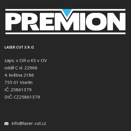
LASER CUT S.R.O.
zaps. v OR u KS v OV
oddíl C vl. 22966
4. května 2186
755 01 Vsetín
IČ: 25861379
DIČ: CZ25861379
info@laser-cut.cz