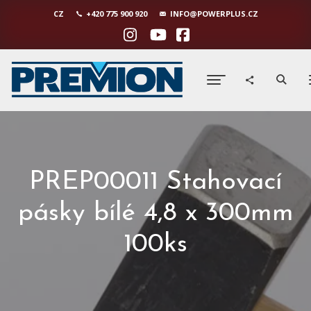
CZ
+420 775 900 920
INFO@POWERPLUS.CZ
PREP00011 Stahovací
pásky bílé 4,8 x 300mm
100ks