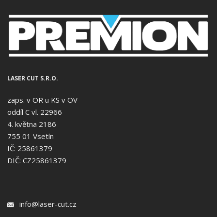
LASER CUT S.R.O.
zaps. v OR u KS v OV
oddíl C vl. 22966
4. května 2186
755 01 Vsetín
IČ: 25861379
DIČ: CZ25861379
info@laser-cut.cz