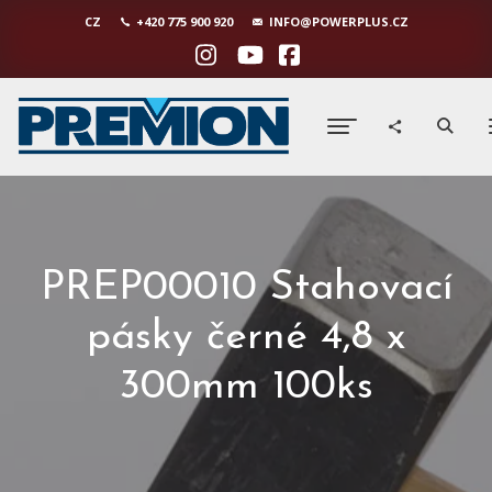
CZ
+420 775 900 920
INFO@POWERPLUS.CZ
PREP00010 Stahovací
pásky černé 4,8 x
300mm 100ks