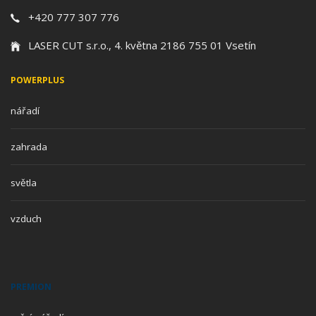
+420 777 307 776
LASER CUT s.r.o., 4. května 2186 755 01 Vsetín
POWERPLUS
nářadí
zahrada
světla
vzduch
PREMION