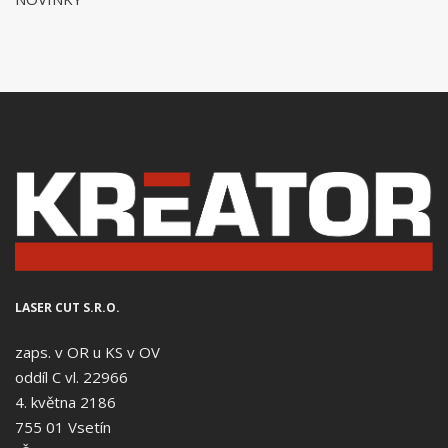
LASER CUT S.R.O.
zaps. v OR u KS v OV
oddíl C vl. 22966
4. května 2186
755 01 Vsetín