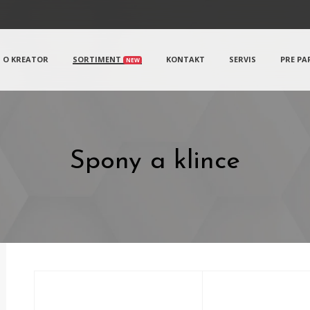
O KREATOR
SORTIMENT
KONTAKT
SERVIS
PRE PA
NEW
Spony a klince