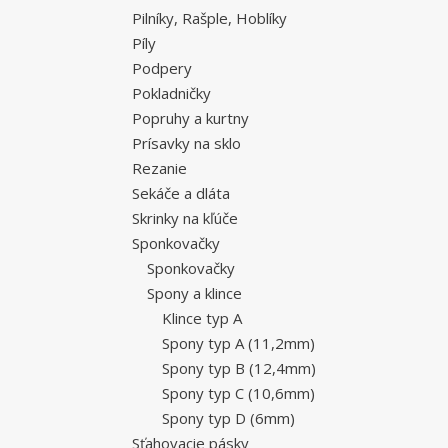
Pilníky, Rašple, Hoblíky
Píly
Podpery
Pokladničky
Popruhy a kurtny
Prísavky na sklo
Rezanie
Sekáče a dláta
Skrinky na kľúče
Sponkovačky
Sponkovačky
Spony a klince
Klince typ A
Spony typ A (11,2mm)
Spony typ B (12,4mm)
Spony typ C (10,6mm)
Spony typ D (6mm)
Sťahovacie pásky