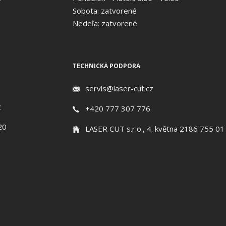
Sobota: zatvorené
Nedeľa: zatvorené
TECHNICKÁ PODPORA
servis@laser-cut.cz
z
+420 777 307 776
20
LASER CUT s.r.o., 4. května 2186 755 01