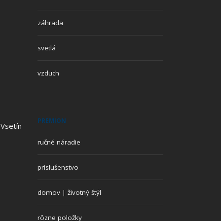
záhrada
svetlá
vzduch
PREMION
 Vsetín
ručné náradie
príslušenstvo
domov | životný štýl
rôzne položky