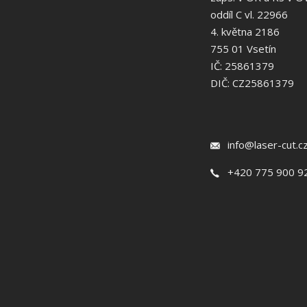
oddíl C vl. 22966
4. května 2186
755 01 Vsetín
IČ: 25861379
DIČ: CZ25861379
info@laser-cut.c
+420 775 900 9