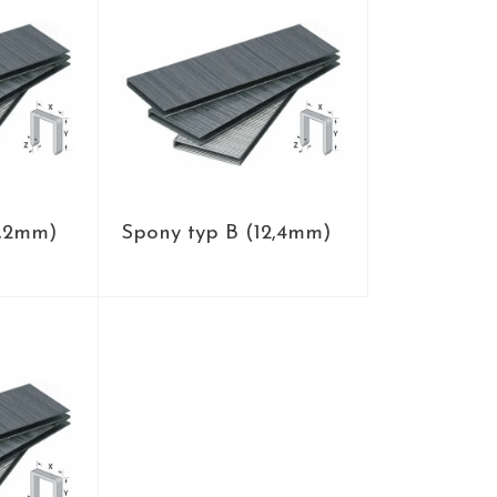
1,2mm)
Spony typ B (12,4mm)
Y
PRODUKTY