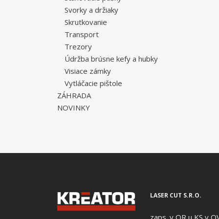
Svorky a držiaky
Skrutkovanie
Transport
Trezory
Údržba brúsne kefy a hubky
Visiace zámky
Vytláčacie pištole
ZÁHRADA
NOVINKY
LASER CUT S.R.O.
zaps. v OR u KS v O