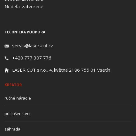
Nedeľa: zatvorené
TECHNICKÁ PODPORA
servis@laser-cut.cz
+420 777 307 776
LASER CUT s.r.o., 4. května 2186 755 01 Vsetín
KREATOR
ručné náradie
príslušenstvo
záhrada