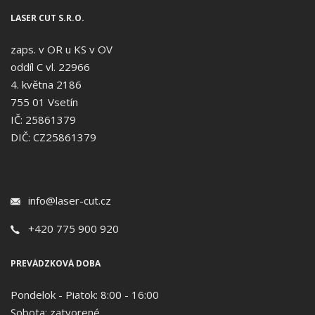
LASER CUT S.R.O.
zaps. v OR u KS v OV
oddíl C vl. 22966
4. května 2186
755 01 Vsetín
IČ: 25861379
DIČ: CZ25861379
info@laser-cut.cz
+420 775 900 920
PREVÁDZKOVÁ DOBA
Pondelok - Piatok: 8:00 - 16:00
Sobota: zatvorené