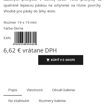
opatrené lepiacou páskou na uchytenie na rôzne povrchy.
Vhodné pre pásky do šírky 4mm.
Rozmer 19 x 19 mm
Farba čierna
EAN:
6,62 € vrátane DPH
KÚPIŤ V E-SHOPE
Popis
Vlastnosti
Obsah balenia
Na stiahnutie
Rozmery balenia