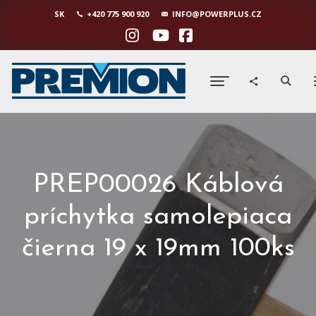
SK
+420 775 900 920
INFO@POWERPLUS.CZ
PREP00026 Káblová
príchytka samolepiaca
čierna 19 x 19mm 100ks