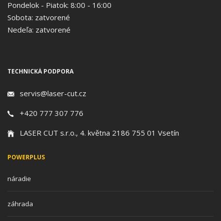
Pondelok - Piatok: 8:00 - 16:00
Sobota: zatvorené
Nedeľa: zatvorené
TECHNICKÁ PODPORA
servis@laser-cut.cz
+420 777 307 776
LASER CUT s.r.o., 4. května 2186 755 01 Vsetín
POWERPLUS
náradie
záhrada