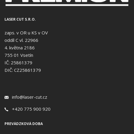
LASER CUT S.R.O.
zaps. v OR u KS v OV
oddíl C vl. 22966
4. května 2186
755 01 Vsetín
IČ: 25861379
DIČ: CZ25861379
info@laser-cut.cz
+420 775 900 920
PREVÁDZKOVÁ DOBA