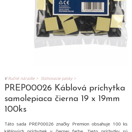
V
Ručné náradie >
Sťahovacie pásky >
PREP00026 Káblová príchytka
samolepiaca čierna 19 x 19mm
100ks
Táto sada PREP00026 značky Premion obsahuje 100 ks
káblových príchytiek v čiernej farbe. Tieto príchytky sú