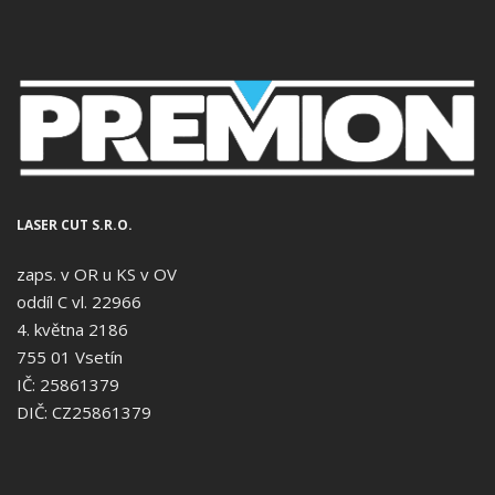
LASER CUT S.R.O.
zaps. v OR u KS v OV
oddíl C vl. 22966
4. května 2186
755 01 Vsetín
IČ: 25861379
DIČ: CZ25861379