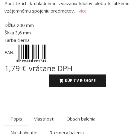
Použite ich k úhľadnému zviazaniu káblov alebo k ľahkému
vzájomnému spojeniu predmetov....
více
Dĺžka 200 mm
Šírka 3,6 mm
Farba čierna
EAN:
1,79 € vrátane DPH
KÚPIŤ V E-SHOPE
Popis
Vlastnosti
Obsah balenia
Na stiahnutie
Rozmery balenia