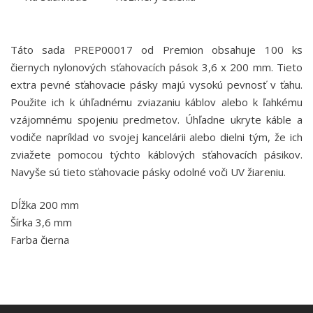
Táto sada PREP00017 od Premion obsahuje 100 ks
čiernych nylonových sťahovacích pások 3,6 x 200 mm. Tieto
extra pevné sťahovacie pásky majú vysokú pevnosť v ťahu.
Použite ich k úhľadnému zviazaniu káblov alebo k ľahkému
vzájomnému spojeniu predmetov. Úhľadne ukryte káble a
vodiče napríklad vo svojej kancelárii alebo dielni tým, že ich
zviažete pomocou týchto káblových sťahovacích pásikov.
Navyše sú tieto sťahovacie pásky odolné voči UV žiareniu.
Dĺžka 200 mm
Šírka 3,6 mm
Farba čierna