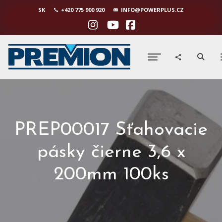
SK
+420 775 900 920
INFO@POWERPLUS.CZ
PREP00017 Sťahovacie
pásky čierne 3,6 x
200mm 100ks