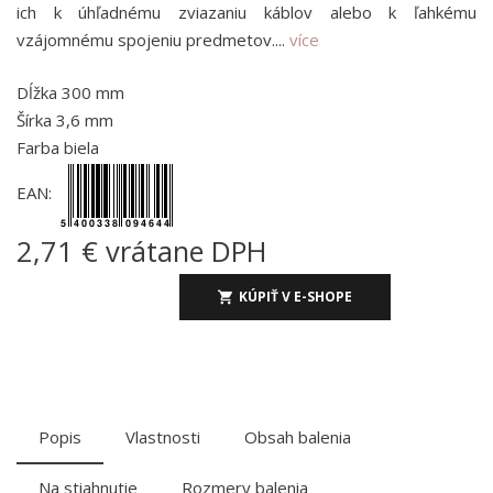
ich k úhľadnému zviazaniu káblov alebo k ľahkému
vzájomnému spojeniu predmetov....
více
Dĺžka 300 mm
Šírka 3,6 mm
Farba biela
EAN:
2,71 € vrátane DPH
KÚPIŤ V E-SHOPE
Popis
Vlastnosti
Obsah balenia
Na stiahnutie
Rozmery balenia