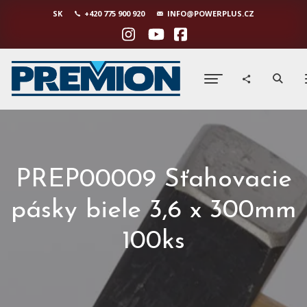
SK
+420 775 900 920
INFO@POWERPLUS.CZ
PREP00009 Sťahovacie
pásky biele 3,6 x 300mm
100ks