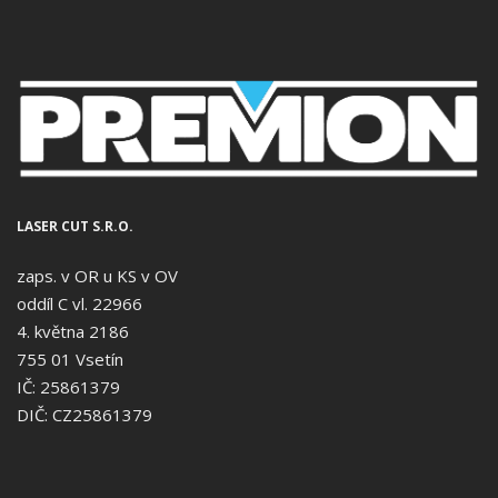
LASER CUT S.R.O.
zaps. v OR u KS v OV
oddíl C vl. 22966
4. května 2186
755 01 Vsetín
IČ: 25861379
DIČ: CZ25861379