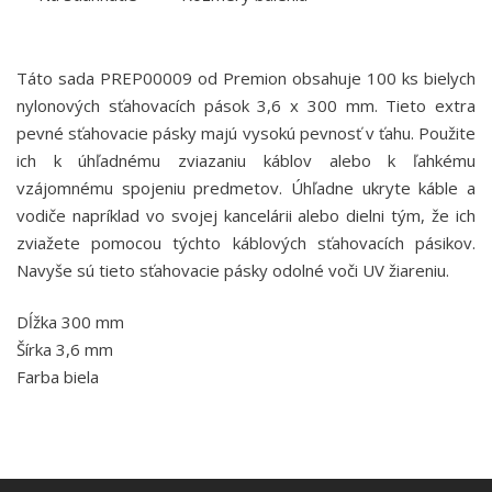
Táto sada PREP00009 od Premion obsahuje 100 ks bielych
nylonových sťahovacích pások 3,6 x 300 mm. Tieto extra
pevné sťahovacie pásky majú vysokú pevnosť v ťahu. Použite
ich k úhľadnému zviazaniu káblov alebo k ľahkému
vzájomnému spojeniu predmetov. Úhľadne ukryte káble a
vodiče napríklad vo svojej kancelárii alebo dielni tým, že ich
zviažete pomocou týchto káblových sťahovacích pásikov.
Navyše sú tieto sťahovacie pásky odolné voči UV žiareniu.
Dĺžka 300 mm
Šírka 3,6 mm
Farba biela