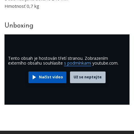
Hmotnosť 0,7 kg
Unboxing
Tento obsah je hostován třetí stranou. Zobrazením
externího obsahu souhlasíte
s podmínkami
youtube.com.
Načíst video
Už se neptejte