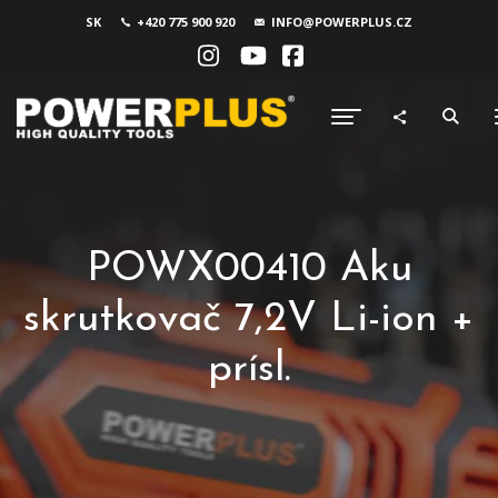
SK
+420 775 900 920
INFO@POWERPLUS.CZ
POWX00410 Aku
skrutkovač 7,2V Li-ion +
prísl.