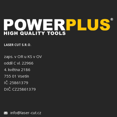
LASER CUT S.R.O.
zaps. v OR u KS v OV
oddíl C vl. 22966
4. května 2186
755 01 Vsetín
IČ: 25861379
DIČ: CZ25861379
info@laser-cut.cz