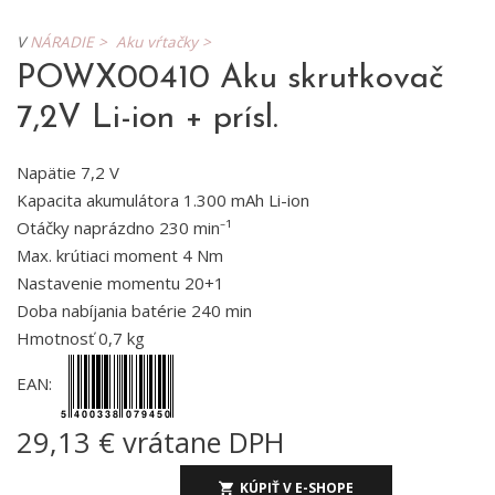
V
NÁRADIE >
Aku vŕtačky >
POWX00410 Aku skrutkovač
7,2V Li-ion + prísl.
Napätie 7,2 V
Kapacita akumulátora 1.300 mAh Li-ion
Otáčky naprázdno 230 min⁻¹
Max. krútiaci moment 4 Nm
Nastavenie momentu 20+1
Doba nabíjania batérie 240 min
Hmotnosť 0,7 kg
EAN:
29,13 € vrátane DPH
KÚPIŤ V E-SHOPE