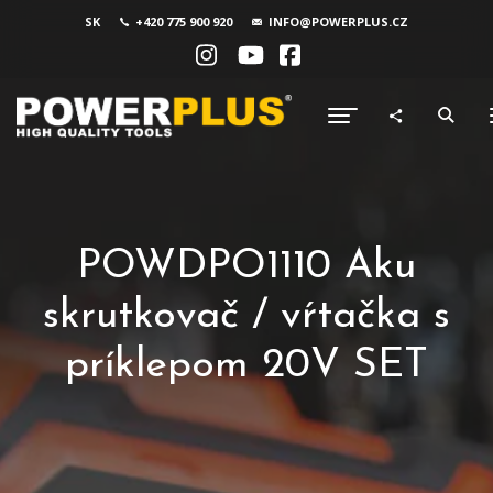
SK
+420 775 900 920
INFO@POWERPLUS.CZ
POWDPO1110 Aku
skrutkovač / vŕtačka s
príklepom 20V SET