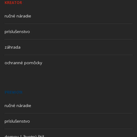
KREATOR
ručné náradie
príslušenstvo
záhrada
ochranné pomôcky
PREMION
ručné náradie
príslušenstvo
domov | životný štýl