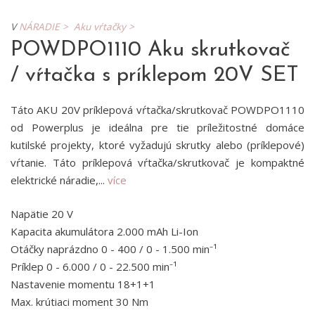
V
NÁRADIE >
Aku vŕtačky >
POWDPO1110 Aku skrutkovač
/ vŕtačka s príklepom 20V SET
Táto AKU 20V príklepová vŕtačka/skrutkovač POWDPO1110
od Powerplus je ideálna pre tie príležitostné domáce
kutilské projekty, ktoré vyžadujú skrutky alebo (príklepové)
vŕtanie. Táto príklepová vŕtačka/skrutkovač je kompaktné
elektrické náradie,...
více
Napätie 20 V
Kapacita akumulátora 2.000 mAh Li-Ion
Otáčky naprázdno 0 - 400 / 0 - 1.500 min⁻¹
Príklep 0 - 6.000 / 0 - 22.500 min⁻¹
Nastavenie momentu 18+1+1
Max. krútiaci moment 30 Nm