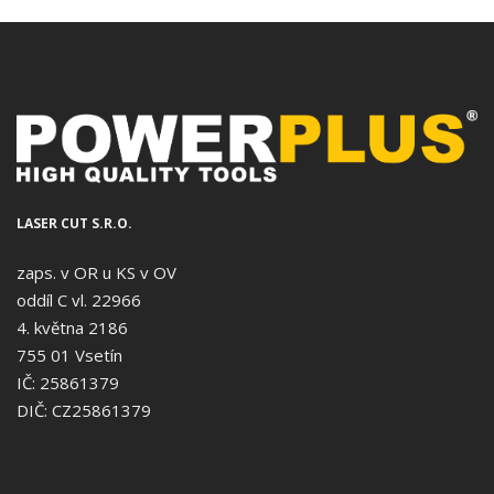
LASER CUT S.R.O.
zaps. v OR u KS v OV
oddíl C vl. 22966
4. května 2186
755 01 Vsetín
IČ: 25861379
DIČ: CZ25861379