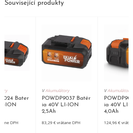
Související produkty
tory
V
Akumulátory
V
Akumulátory
024 Bater
POWDP9037 Batér
POWDP904
LI-ION
ia 40V LI-ION
ia 40V LI-
2,5Ah
4,0Ah
átane DPH
83,29 € vrátane DPH
124,96 € vráta