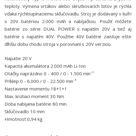
teploty. Výmena vrtákov alebo skrutkovacích bitov je rýchla
vďaka rýchloupínaciemu skľučovadlu. Stroj je dodávaný v kufri
s 20V batériou 2.000 mAh a nabíjačkou. Použiť môžete
batérie zo série DUAL POWER s napätím 20V a tiež aj
batérie s napätím 40V. Použitie 40V batérie zaisťuje ešte
dlhšiu dobu chodu stroja v porovnaní s 20V verziou.
Napätie 20 V
Kapacita akumulátora 2.000 mAh Li-Ion
Otáčky naprázdno 0 - 400 / 0 - 1.500 min⁻¹
Príklep 0 - 6.000 / 0 - 22.500 min⁻¹
Nastavenie momentu 18+1+1
Max. krútiaci moment 30 Nm
Doba nabíjania batérie 80 min.
Skľučovadlo 10 mm
Hmotnosť 0,94 kg