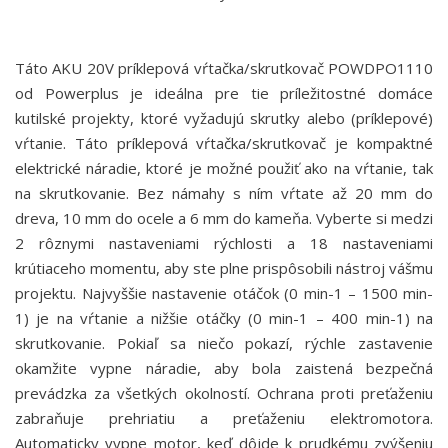
Táto AKU 20V príklepová vŕtačka/skrutkovač POWDPO1110
od Powerplus je ideálna pre tie príležitostné domáce
kutilské projekty, ktoré vyžadujú skrutky alebo (príklepové)
vŕtanie. Táto príklepová vŕtačka/skrutkovač je kompaktné
elektrické náradie, ktoré je možné použiť ako na vŕtanie, tak
na skrutkovanie. Bez námahy s ním vŕtate až 20 mm do
dreva, 10 mm do ocele a 6 mm do kameňa. Vyberte si medzi
2 rôznymi nastaveniami rýchlosti a 18 nastaveniami
krútiaceho momentu, aby ste plne prispôsobili nástroj vášmu
projektu. Najvyššie nastavenie otáčok (0 min-1 – 1500 min-
1) je na vŕtanie a nižšie otáčky (0 min-1 – 400 min-1) na
skrutkovanie. Pokiaľ sa niečo pokazí, rýchle zastavenie
okamžite vypne náradie, aby bola zaistená bezpečná
prevádzka za všetkých okolností. Ochrana proti preťaženiu
zabraňuje prehriatiu a preťaženiu elektromotora.
Automaticky vypne motor, keď dôjde k prudkému zvýšeniu