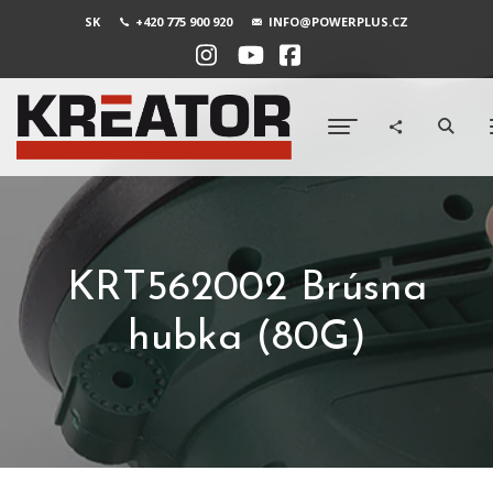
SK
+420 775 900 920
INFO@POWERPLUS.CZ
KRT562002 Brúsna
hubka (80G)