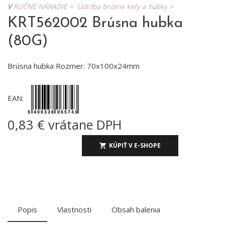
V
RUČNÉ NÁRADIE >
Údržba brúsne kefy a hubky >
KRT562002 Brúsna hubka
(80G)
Brúsna hubka Rozmer: 70x100x24mm
EAN:
0,83 € vrátane DPH
KÚPIŤ V E-SHOPE
Popis
Vlastnosti
Obsah balenia