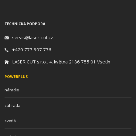
TECHNICKÁ PODPORA
servis@laser-cut.cz
+420 777 307 776
LASER CUT s.r.o., 4. května 2186 755 01 Vsetín
POWERPLUS
náradie
záhrada
svetlá