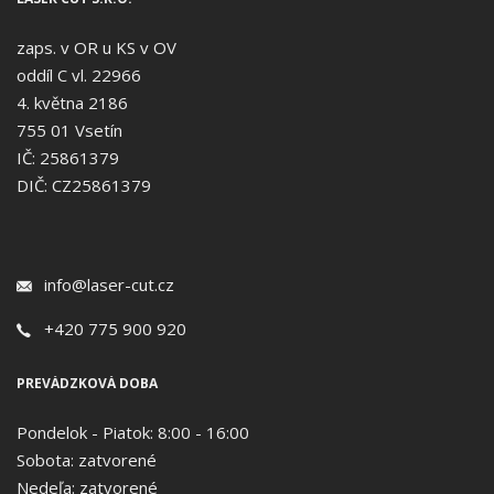
zaps. v OR u KS v OV
oddíl C vl. 22966
4. května 2186
755 01 Vsetín
IČ: 25861379
DIČ: CZ25861379
info@laser-cut.cz
+420 775 900 920
PREVÁDZKOVÁ DOBA
Pondelok - Piatok: 8:00 - 16:00
Sobota: zatvorené
Nedeľa: zatvorené