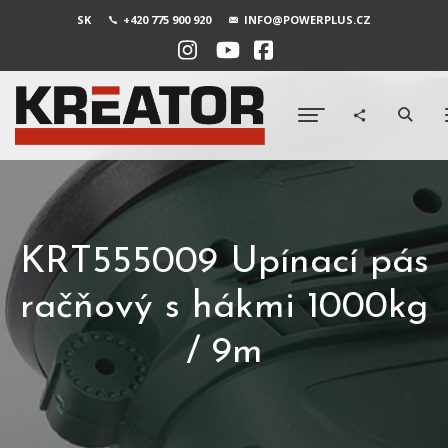
SK
+420 775 900 920
INFO@POWERPLUS.CZ
KRT555009 Upínací pás
račňový s hákmi 1000kg
/ 9m