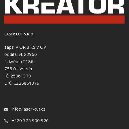
LASER CUT S.R.O.
zaps. v OR u KS v OV
oddíl C vl. 22966
4. května 2186
755 01 Vsetín
IČ: 25861379
DIČ: CZ25861379
info@laser-cut.cz
+420 775 900 920