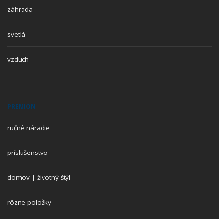
záhrada
svetlá
vzduch
PREMION
ručné náradie
príslušenstvo
domov | životný štýl
rôzne položky