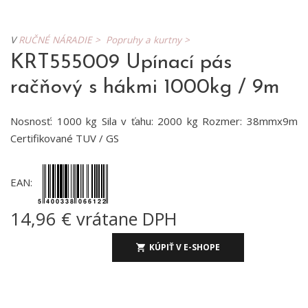
V
RUČNÉ NÁRADIE >
Popruhy a kurtny >
KRT555009 Upínací pás
račňový s hákmi 1000kg / 9m
Nosnosť: 1000 kg Sila v ťahu: 2000 kg Rozmer: 38mmx9m
Certifikované TUV / GS
EAN:
14,96 € vrátane DPH
KÚPIŤ V E-SHOPE