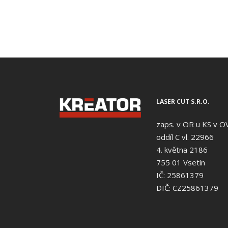
LASER CUT S.R.O.
zaps. v OR u KS v O
oddíl C vl. 22966
4. května 2186
755 01 Vsetín
IČ: 25861379
DIČ: CZ25861379