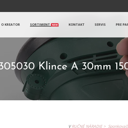
O KREATOR
SORTIMENT
KONTAKT
SERVIS
PRE PA
NEW
305030 Klince A 30mm 150
V
RUČNÉ NÁRADIE >
Sponkovač