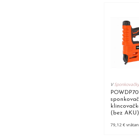
V
Sponkovačk
POWDP701
sponkovač
klincovač
(bez AKU)
79,12 € vráta
DE