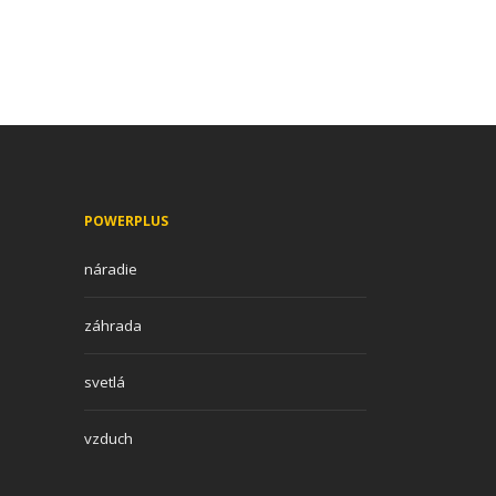
POWERPLUS
náradie
záhrada
svetlá
vzduch