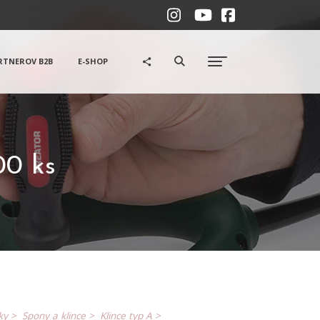
RTNEROV B2B
E-SHOP
0 ks
ky >
Spony a klince >
Klince typ A >