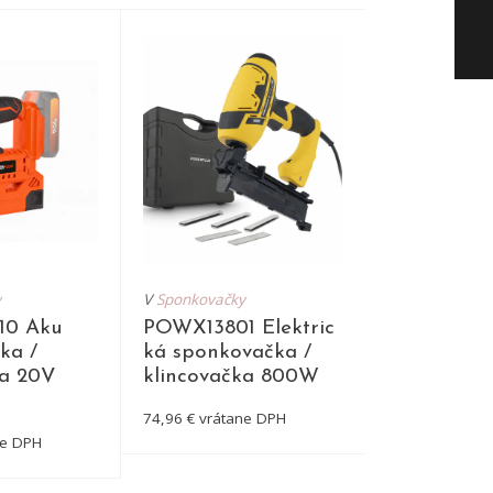
y
V
Sponkovačky
V
Sponkovačky 
0 Aku
POWX13801 Elektric
POWAIR03
ka /
ká sponkovačka /
atická klin
ka 20V
klincovačka 800W
sponkovač
74,96 € vrátane DPH
66,63 € vrátan
ne DPH
DETAIL
DE
TAIL