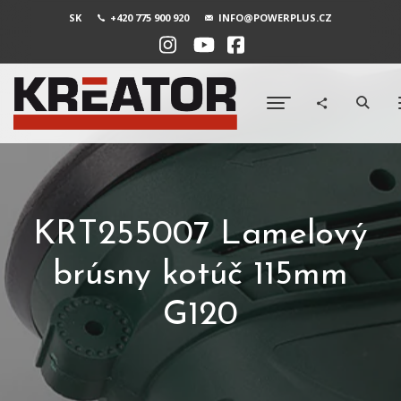
SK
+420 775 900 920
INFO@POWERPLUS.CZ
KRT255007 Lamelový
brúsny kotúč 115mm
G120