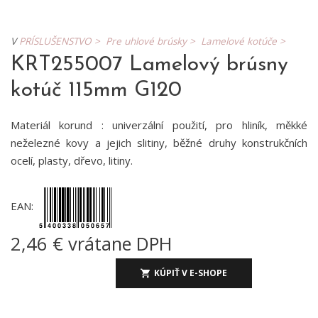
V
PRÍSLUŠENSTVO >
Pre uhlové brúsky >
Lamelové kotúče >
KRT255007 Lamelový brúsny
kotúč 115mm G120
Materiál korund : univerzální použití, pro hliník, měkké
neželezné kovy a jejich slitiny, běžné druhy konstrukčních
ocelí, plasty, dřevo, litiny.
EAN:
2,46 € vrátane DPH
KÚPIŤ V E-SHOPE