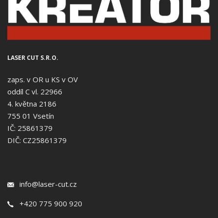
LASER CUT S.R.O.
zaps. v OR u KS v OV
oddíl C vl. 22966
4. května 2186
755 01 Vsetín
IČ: 25861379
DIČ: CZ25861379
info@laser-cut.cz
+420 775 900 920