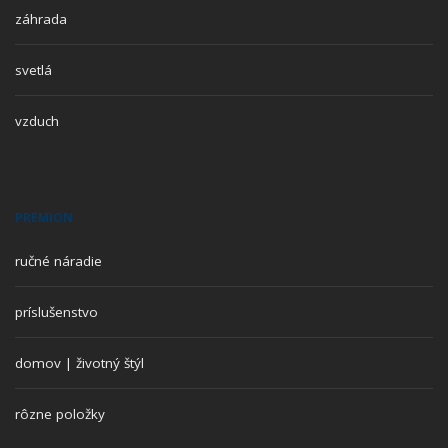
záhrada
svetlá
vzduch
PREMION
ručné náradie
príslušenstvo
domov | životný štýl
rôzne položky