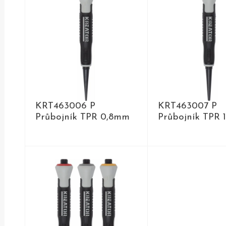
KRT463006 P
KRT463007 P
Průbojník TPR 0,8mm
Průbojník TPR 
DETAIL
DETAIL