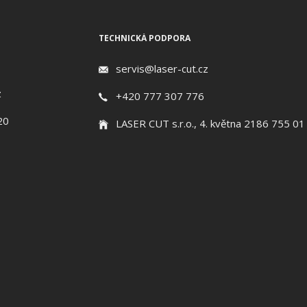
TECHNICKÁ PODPORA
servis@laser-cut.cz
z
+420 777 307 776
20
LASER CUT s.r.o., 4. května 2186 755 01