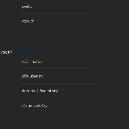
světla
vzduch
PREMION
 Vsetín
ruční nářadí
příslušenství
domov | životní styl
různé položky