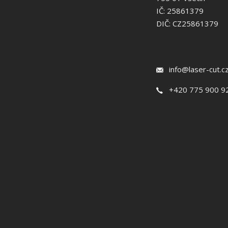
IČ: 25861379
DIČ: CZ25861379
info@laser-cut.c
+420 775 900 9