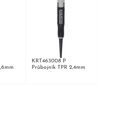
KRT463008 P
1,6mm
Průbojník TPR 2,4mm
DETAIL