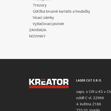
Trezory
Údržba brusné kartáče a houbičky
Visací zámky
Vytlačovací pistole
ZAHRADA
NOVINKY
LASER CUT S.R.O.
zaps. v OR u KS v O
oddíl C vl. 22966
4. května 2186
755 01 Vsetín