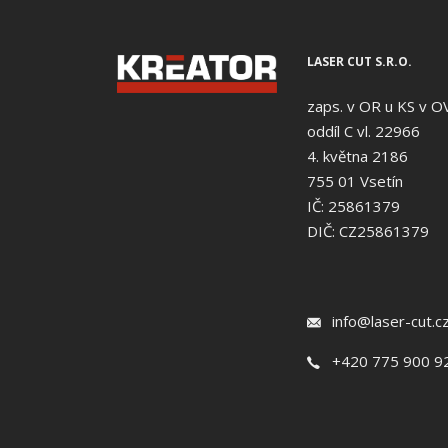
LASER CUT S.R.O.
zaps. v OR u KS v O
oddíl C vl. 22966
4. května 2186
755 01 Vsetín
IČ: 25861379
DIČ: CZ25861379
info@laser-cut.c
+420 775 900 9