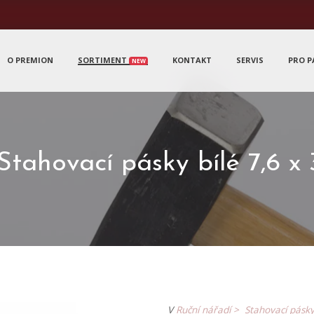
O PREMION
SORTIMENT
KONTAKT
SERVIS
PRO P
NEW
tahovací pásky bílé 7,6 x
V
Ruční nářadí >
Stahovací pásk