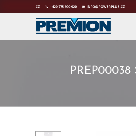
CZ
+420 775 900 920
INFO@POWERPLUS.CZ
PREP00038 S