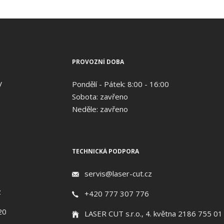
PROVOZNÍ DOBA
V
Pondělí - Pátek: 8:00 - 16:00
Sobota: zavřeno
Neděle: zavřeno
TECHNICKÁ PODPORA
servis@laser-cut.cz
z
+420 777 307 776
20
LASER CUT s.r.o., 4. května 2186 755 01