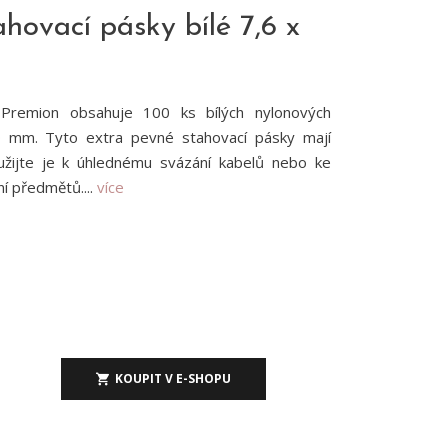
ovací pásky bílé 7,6 x
remion obsahuje 100 ks bílých nylonových
0 mm. Tyto extra pevné stahovací pásky mají
žijte je k úhlednému svázání kabelů nebo ke
 předmětů....
více
KOUPIT V E-SHOPU