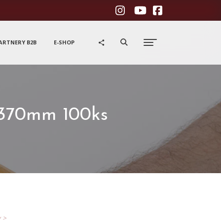
ARTNERY B2B
E-SHOP
 370mm 100ks
y >