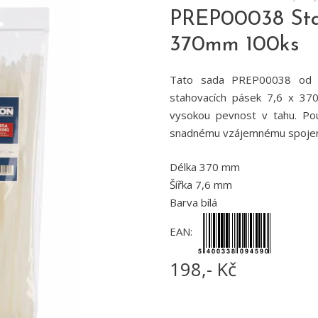
PREP00038 Stah
370mm 100ks
Tato sada PREP00038 od P
stahovacích pásek 7,6 x 37
vysokou pevnost v tahu. Pou
snadnému vzájemnému spojení
Délka 370 mm
Šířka 7,6 mm
Barva bílá
EAN:
198,- Kč