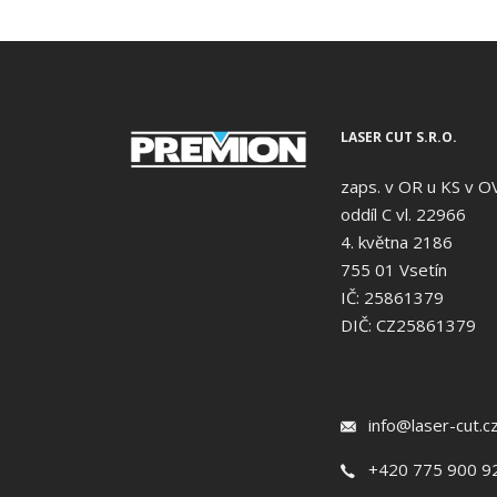
LASER CUT S.R.O.
zaps. v OR u KS v O
oddíl C vl. 22966
4. května 2186
755 01 Vsetín
IČ: 25861379
DIČ: CZ25861379
info@laser-cut.c
+420 775 900 9