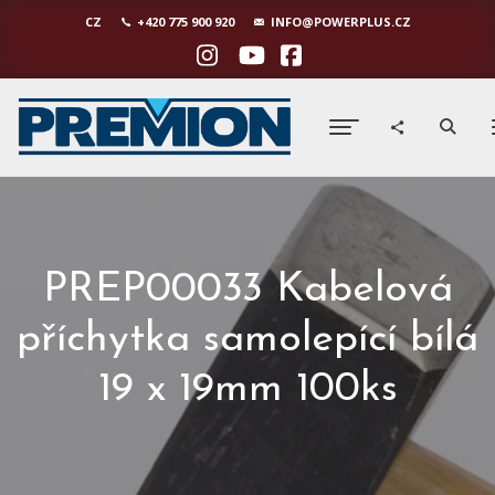
CZ
+420 775 900 920
INFO@POWERPLUS.CZ
PREP00033 Kabelová
příchytka samolepící bílá
19 x 19mm 100ks