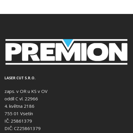
LASER CUT S.R.O.
zaps. v OR u KS v OV
oddíl C vl. 22966
4. května 2186
755 01 Vsetín
IČ: 25861379
DIČ: CZ25861379