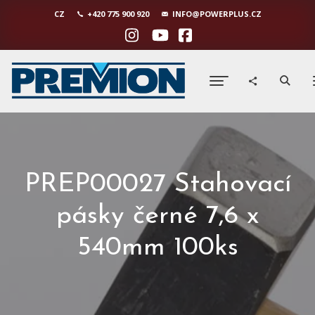
CZ
+420 775 900 920
INFO@POWERPLUS.CZ
PREP00027 Stahovací
pásky černé 7,6 x
540mm 100ks