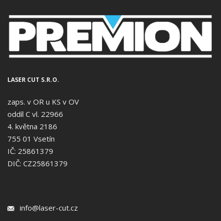
LASER CUT S.R.O.
zaps. v OR u KS v OV
oddíl C vl. 22966
4. května 2186
755 01 Vsetín
IČ: 25861379
DIČ: CZ25861379
info@laser-cut.cz