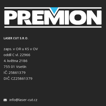
LASER CUT S.R.O.
zaps. v OR u KS v OV
oddíl C vl. 22966
4. května 2186
755 01 Vsetín
IČ: 25861379
DIČ: CZ25861379
info@laser-cut.cz