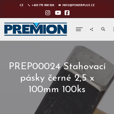
CZ
+420 775 900 920
INFO@POWERPLUS.CZ
PREP00024 Stahovací
pásky černé 2,5 x
100mm 100ks