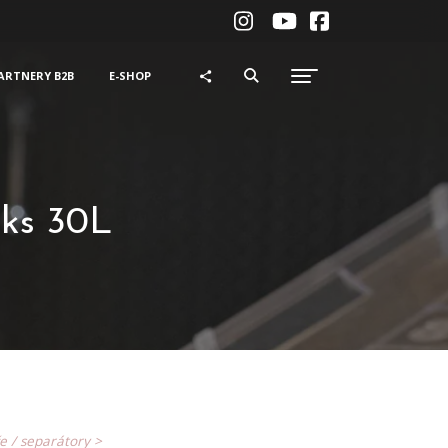
ARTNERY B2B
E-SHOP
ks 30L
e / separátory >