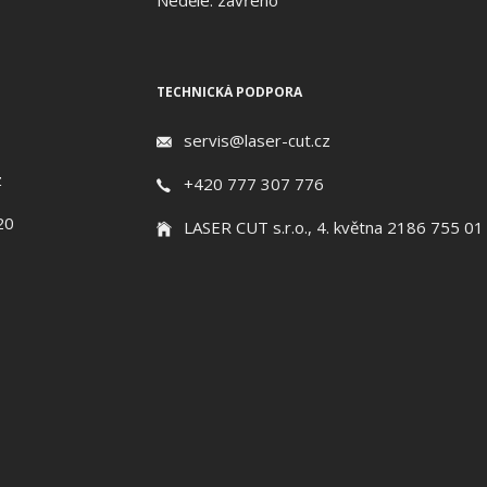
Neděle: zavřeno
TECHNICKÁ PODPORA
servis@laser-cut.cz
z
+420 777 307 776
20
LASER CUT s.r.o., 4. května 2186 755 01