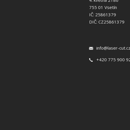
4. května 2186
755 01 Vsetín
IČ: 25861379
DIČ: CZ25861379
info@laser-cut.c
+420 775 900 9