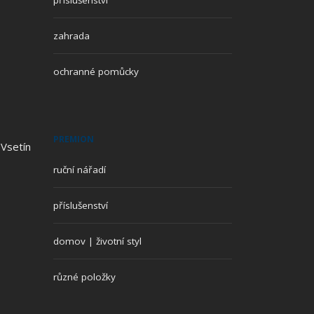
příslušenství
zahrada
ochranné pomůcky
PREMION
 Vsetín
ruční nářadí
příslušenství
domov | životní styl
různé položky