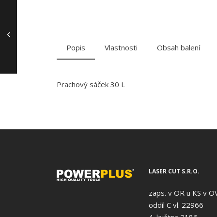
Popis
Vlastnosti
Obsah balení
Prachový sáček 30 L
LASER CUT S.R.O.
zaps. v OR u KS v O
oddíl C vl. 22966