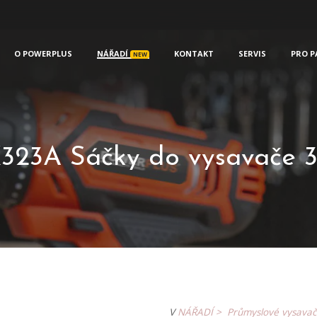
O POWERPLUS
NÁŘADÍ
KONTAKT
SERVIS
PRO P
NEW
23A Sáčky do vysavače 3
V
NÁŘADÍ >
Průmyslové vysavač