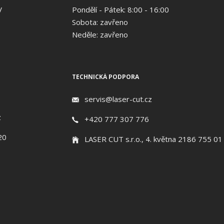
V
Pondělí - Pátek: 8:00 - 16:00
Sobota: zavřeno
Neděle: zavřeno
TECHNICKÁ PODPORA
servis@laser-cut.cz
z
+420 777 307 776
20
LASER CUT s.r.o., 4. května 2186 755 01