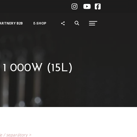
ARTNERY B2B
E-SHOP
 1 000W (15L)
e / separátory >