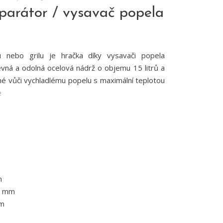
rátor / vysavač popela
 nebo grilu je hračka díky vysavači popela
á a odolná ocelová nádrž o objemu 15 litrů a
lné vůči vychladlému popelu s maximální teplotou
e
m
0 mm
mm