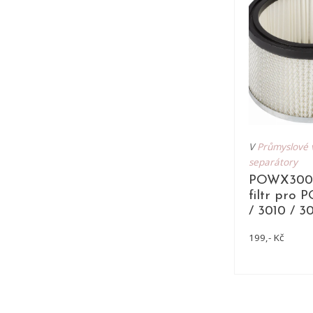
V
Průmyslové 
separátory
POWX300
filtr pro
/ 3010 / 3
199,- Kč
DE