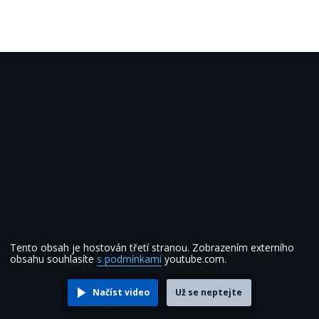
Tento obsah je hostován třetí stranou. Zobrazením externího
obsahu souhlasíte
s podmínkami
youtube.com.
Načíst video
Už se neptejte