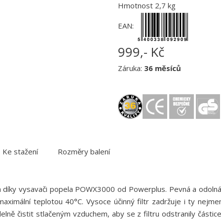
Hmotnost 2,7 kg
EAN:
999,- Kč
Záruka:
36 měsíců
Ke stažení
Rozměry balení
a díky vysavači popela POWX3000 od Powerplus. Pevná a odolná o
aximální teplotou 40°C. Vysoce účinný filtr zadržuje i ty nejme
lně čistit stlačeným vzduchem, aby se z filtru odstranily části