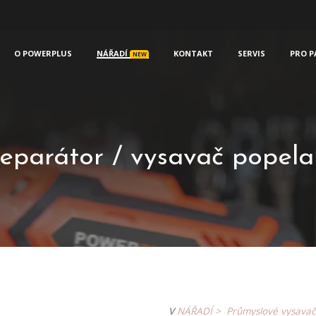
O POWERPLUS
NÁŘADÍ
KONTAKT
SERVIS
PRO P
NEW
arátor / vysavač popela
V
NÁŘADÍ >
Průmyslové vysavač