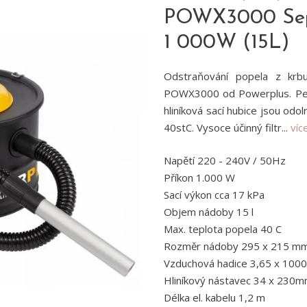
POWX3000 Sepa
1 000W (15L)
Odstraňování popela z krbu
POWX3000 od Powerplus. Pevn
hliníková sací hubice jsou odo
40stC. Vysoce účinný filtr...
víc
Napětí 220 - 240V / 50Hz
Příkon 1.000 W
Sací výkon cca 17 kPa
Objem nádoby 15 l
Max. teplota popela 40 C
Rozměr nádoby 295 x 215 m
Vzduchová hadice 3,65 x 100
Hliníkový nástavec 34 x 230
Délka el. kabelu 1,2 m