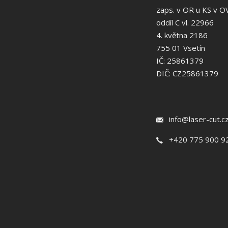
zaps. v OR u KS v O
oddíl C vl. 22966
4. května 2186
755 01 Vsetín
IČ: 25861379
DIČ: CZ25861379
info@laser-cut.c
+420 775 900 9