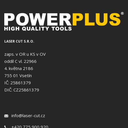
LASER CUT S.R.O.
zaps. v OR u KS v OV
oddíl C vl. 22966
4. května 2186
755 01 Vsetín
IČ: 25861379
DIČ: CZ25861379
info@laser-cut.cz
+420 775 900 920