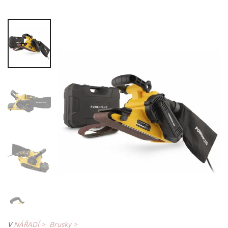
V
NÁŘADÍ >
Brusky >