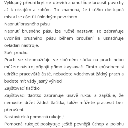
Výklopný přední kryt se otevírá a umožňuje brousit povrchy
až k okrajům a rohům. To znamená, že i těžko dostupná
místa lze ošetřit úhledným povrchem.
Napnutí brusného pásu:
Napnutí brusného pásu lze ručně nastavit. To zabraňuje
uvolnění brusného pásu během broušení a usnadňuje
ovládání nástroje.
Sběr prachu:
Prach se shromažďuje ve sběrném sáčku na prach nebo
můžete nástroj připojit přímo k vysavači. Tímto způsobem si
udržíte pracoviště čisté, nebudete vdechovat žádný prach a
budete mít vždy jasný výhled.
Zajišťovací tlačítko:
Zajišťovací tlačítko zabraňuje únavě rukou a zajišťuje, že
nemusíte držet žádná tlačítka, takže můžete pracovat bez
přerušení.
Nastavitelná pomocná rukojeť:
Pomocná rukojeť poskytuje ještě pevnější úchop a polohu