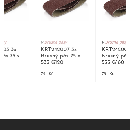
pásy
V
Brusné pásy
V
Brusné pásy
005 3x
KRT242007 3x
KRT242008
pás 75 x
Brusný pás 75 x
Brusný pás
0
533 G120
533 G180
79,- Kč
79,- Kč
DETAIL
DETAIL
DET