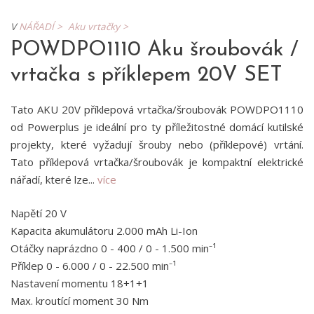
V
NÁŘADÍ >
Aku vrtačky >
POWDPO1110 Aku šroubovák /
vrtačka s příklepem 20V SET
Tato AKU 20V příklepová vrtačka/šroubovák POWDPO1110
od Powerplus je ideální pro ty příležitostné domácí kutilské
projekty, které vyžadují šrouby nebo (příklepové) vrtání.
Tato příklepová vrtačka/šroubovák je kompaktní elektrické
nářadí, které lze...
více
Napětí 20 V
Kapacita akumulátoru 2.000 mAh Li-Ion
Otáčky naprázdno 0 - 400 / 0 - 1.500 min⁻¹
Příklep 0 - 6.000 / 0 - 22.500 min⁻¹
Nastavení momentu 18+1+1
Max. kroutící moment 30 Nm