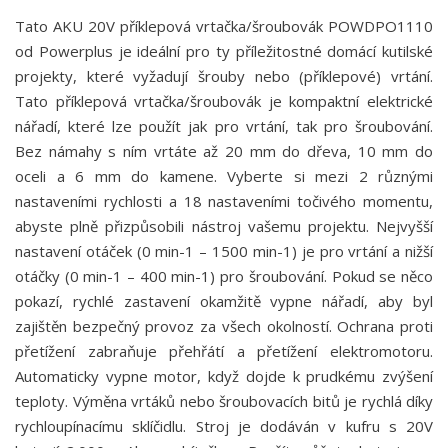
Tato AKU 20V příklepová vrtačka/šroubovák POWDPO1110
od Powerplus je ideální pro ty příležitostné domácí kutilské
projekty, které vyžadují šrouby nebo (příklepové) vrtání.
Tato příklepová vrtačka/šroubovák je kompaktní elektrické
nářadí, které lze použít jak pro vrtání, tak pro šroubování.
Bez námahy s ním vrtáte až 20 mm do dřeva, 10 mm do
oceli a 6 mm do kamene. Vyberte si mezi 2 různými
nastaveními rychlosti a 18 nastaveními točivého momentu,
abyste plně přizpůsobili nástroj vašemu projektu. Nejvyšší
nastavení otáček (0 min-1 – 1500 min-1) je pro vrtání a nižší
otáčky (0 min-1 – 400 min-1) pro šroubování. Pokud se něco
pokazí, rychlé zastavení okamžitě vypne nářadí, aby byl
zajištěn bezpečný provoz za všech okolností. Ochrana proti
přetížení zabraňuje přehřátí a přetížení elektromotoru.
Automaticky vypne motor, když dojde k prudkému zvýšení
teploty. Výměna vrtáků nebo šroubovacích bitů je rychlá díky
rychloupínacímu sklíčidlu. Stroj je dodáván v kufru s 20V