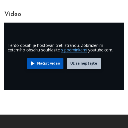
Video
Tento obsah je hostován třetí stranou. Zobrazením
externího obsahu souhlasíte
s podmínkami
youtube.com.
Načíst video
Už se neptejte