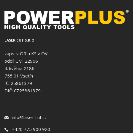
LASER CUT S.R.O.
zaps. v OR u KS v OV
oddíl C vl. 22966
4. května 2186
755 01 Vsetín
IČ: 25861379
DIČ: CZ25861379
info@laser-cut.cz
+420 775 900 920