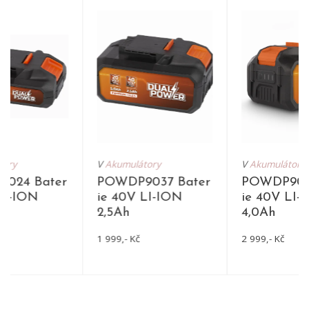
tory
V
Akumulátory
V
Akumulátory
024 Bater
POWDP9037 Bater
POWDP904
LI-ION
ie 40V LI-ION
ie 40V LI-
2,5Ah
4,0Ah
1 999,- Kč
2 999,- Kč
DETAIL
DETAIL
DET