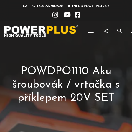
CZ
+420 775 900 920
INFO@POWERPLUS.CZ
POWDPO1110 Aku
šroubovák / vrtačka s
příklepem 20V SET