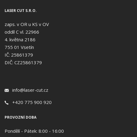
LASER CUT S.R.O.
zaps. v OR u KS v OV
oddíl C vl. 22966
4. května 2186
755 01 Vsetín
IČ: 25861379
DIČ: CZ25861379
info@laser-cut.cz
+420 775 900 920
PROVOZNÍ DOBA
Pondělí - Pátek: 8:00 - 16:00