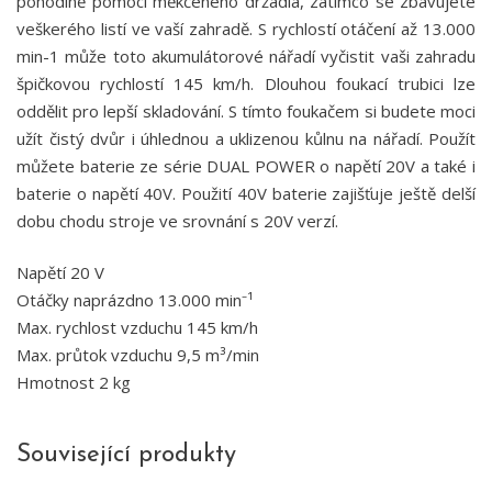
pohodlně pomocí měkčeného držadla, zatímco se zbavujete
veškerého listí ve vaší zahradě. S rychlostí otáčení až 13.000
min-1 může toto akumulátorové nářadí vyčistit vaši zahradu
špičkovou rychlostí 145 km/h. Dlouhou foukací trubici lze
oddělit pro lepší skladování. S tímto foukačem si budete moci
užít čistý dvůr i úhlednou a uklizenou kůlnu na nářadí. Použít
můžete baterie ze série DUAL POWER o napětí 20V a také i
baterie o napětí 40V. Použití 40V baterie zajišťuje ještě delší
dobu chodu stroje ve srovnání s 20V verzí.
Napětí 20 V
Otáčky naprázdno 13.000 min⁻¹
Max. rychlost vzduchu 145 km/h
Max. průtok vzduchu 9,5 m³/min
Hmotnost 2 kg
Související produkty