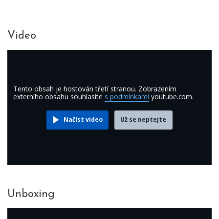
Video
Tento obsah je hostován třetí stranou. Zobrazením
externího obsahu souhlasíte
s podmínkami
youtube.com.
Načíst video
Už se neptejte
Unboxing