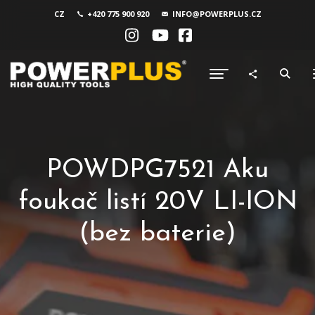
CZ
+420 775 900 920
INFO@POWERPLUS.CZ
POWDPG7521 Aku
foukač listí 20V LI-ION
(bez baterie)