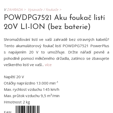
V
ZAHRADA >
Vysavače / foukače >
POWDPG7521 Aku foukač listí
20V LI-ION (bez baterie)
Shromažďování listí ve vaší zahradě bez otravných kabelů?
Tento akumulátorový foukač listí POWDPG7521 PowerPlus
s napájením 20 V to umožňuje. Držte nářadí pevně a
pohodlně pomocí měkčeného držadla, zatímco se zbavujete
veškerého listí ve vaší...
více
Napětí 20 V
Otáčky naprázdno 13.000 min⁻¹
Max. rychlost vzduchu 145 km/h
Max. průtok vzduchu 9,5 m³/min
Hmotnost 2 kg
EAN: