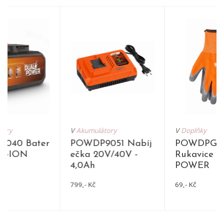
tory
V
Akumulátory
V
Doplňky
040 Bater
POWDP9051 Nabíj
POWDPGL
LI-ION
ečka 20V/40V -
Rukavice 
4,0Ah
POWER
799,- Kč
69,- Kč
DETAIL
DETAIL
DET