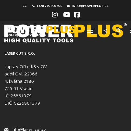
CZ
+420 775 900 920
INFO@POWERPLUS.CZ
LASER CUT S.R.O.
zaps. v OR u KS v OV
oddíl C vl. 22966
4. května 2186
755 01 Vsetín
IČ: 25861379
DIČ: CZ25861379
info@laser-cut.cz