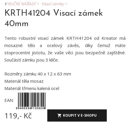
V
RUČNÍ NÁŘADÍ >
Visací zámky >
KRTH41204 Visací zámek
40mm
Tento robustní visací zámek KRTH41204 od Kreator má
mosazné tělo a ocelový závěs, díky čemuž máte
stoprocentní jistotu, že vaše věci jsou bezpečně zajištěné.
Součástí zámku jsou 3 klíče.
Rozměry zámku 40 x 12 x 63 mm
Materiál těla mosaz
Materiál třmenu kalená ocel
EAN:
119,- Kč
KOUPIT V E-SHOPU