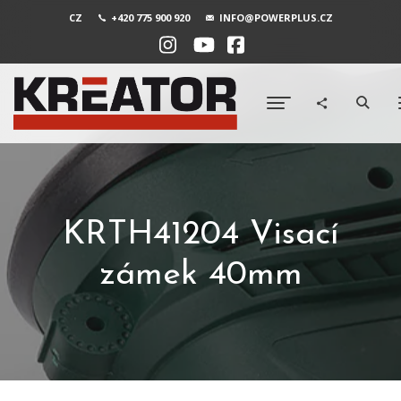
CZ
+420 775 900 920
INFO@POWERPLUS.CZ
KRTH41204 Visací
zámek 40mm