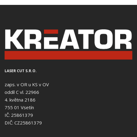
LASER CUT S.R.O.
zaps. v OR u KS v OV
oddíl C vl. 22966
4. května 2186
755 01 Vsetín
IČ: 25861379
DIČ: CZ25861379