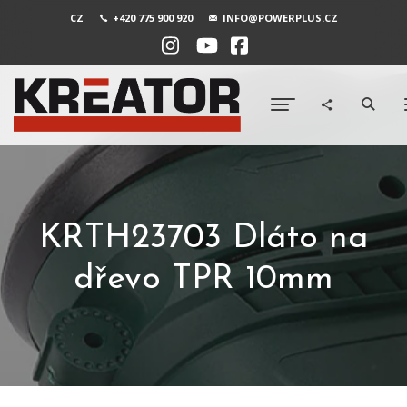
CZ
+420 775 900 920
INFO@POWERPLUS.CZ
KRTH23703 Dláto na
dřevo TPR 10mm