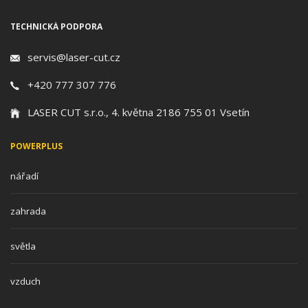
TECHNICKÁ PODPORA
servis@laser-cut.cz
+420 777 307 776
LASER CUT s.r.o., 4. května 2186 755 01 Vsetín
POWERPLUS
nářadí
zahrada
světla
vzduch