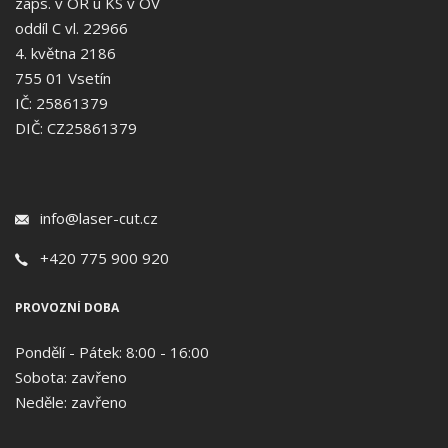
zaps. v OR u KS v OV
oddíl C vl. 22966
4. května 2186
755 01 Vsetín
IČ: 25861379
DIČ: CZ25861379
info@laser-cut.cz
+420 775 900 920
PROVOZNÍ DOBA
Pondělí - Pátek: 8:00 - 16:00
Sobota: zavřeno
Neděle: zavřeno