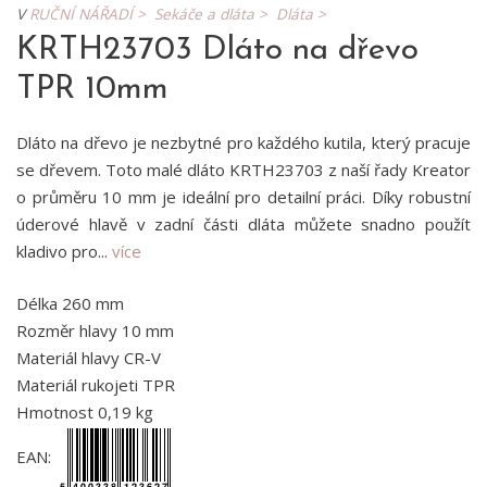
V
RUČNÍ NÁŘADÍ >
Sekáče a dláta >
Dláta >
KRTH23703 Dláto na dřevo
TPR 10mm
Dláto na dřevo je nezbytné pro každého kutila, který pracuje
se dřevem. Toto malé dláto KRTH23703 z naší řady Kreator
o průměru 10 mm je ideální pro detailní práci. Díky robustní
úderové hlavě v zadní části dláta můžete snadno použít
kladivo pro...
více
Délka 260 mm
Rozměr hlavy 10 mm
Materiál hlavy CR-V
Materiál rukojeti TPR
Hmotnost 0,19 kg
EAN: