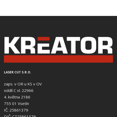
LASER CUT S.R.O.
zaps. v OR u KS v OV
oddíl C vl. 22966
4. května 2186
755 01 Vsetín
IČ: 25861379
DIČ: CZ25861379