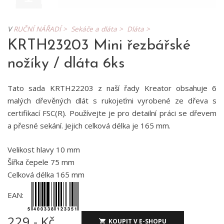
V
RUČNÍ NÁŘADÍ >
Sekáče a dláta >
Dláta >
KRTH23203 Mini řezbářské
nožíky / dláta 6ks
Tato sada KRTH22203 z naší řady Kreator obsahuje 6
malých dřevěných dlát s rukojeťmi vyrobené ze dřeva s
certifikací FSC(R). Používejte je pro detailní práci se dřevem
a přesné sekání. Jejich celková délka je 165 mm.
Velikost hlavy 10 mm
Šířka čepele 75 mm
Celková délka 165 mm
EAN:
229,- Kč
KOUPIT V E-SHOPU