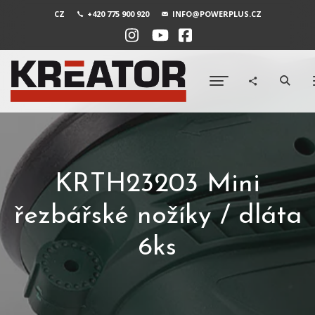
CZ
+420 775 900 920
INFO@POWERPLUS.CZ
KRTH23203 Mini
řezbářské nožíky / dláta
6ks