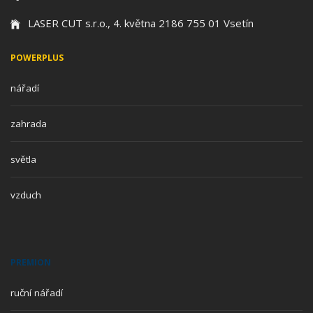
LASER CUT s.r.o., 4. května 2186 755 01 Vsetín
POWERPLUS
nářadí
zahrada
světla
vzduch
PREMION
ruční nářadí