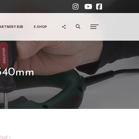
ARTNERY B2B
E-SHOP
 340mm
ářadí >