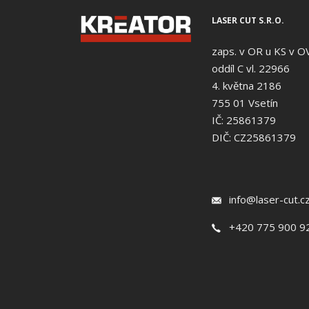
LASER CUT S.R.O.
zaps. v OR u KS v O
oddíl C vl. 22966
4. května 2186
755 01 Vsetín
IČ: 25861379
DIČ: CZ25861379
info@laser-cut.c
+420 775 900 9