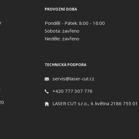
PROVOZNÍ DOBA
V
Pondělí - Pátek: 8:00 - 16:00
Sobota: zavřeno
Neděle: zavřeno
TECHNICKÁ PODPORA
servis@laser-cut.cz
z
+420 777 307 776
20
LASER CUT s.r.o., 4. května 2186 755 01