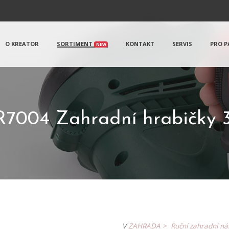
O KREATOR
SORTIMENT
KONTAKT
SERVIS
PRO P
NEW
7004 Zahradní hrabičky
V
ZAHRADA >
Ruční zahradní n