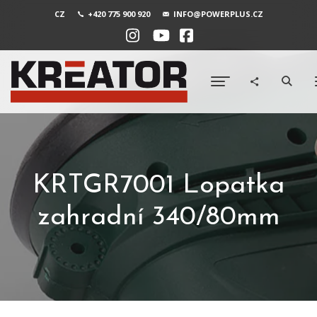
CZ
+420 775 900 920
INFO@POWERPLUS.CZ
KRTGR7001 Lopatka
zahradní 340/80mm