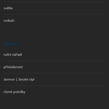
světla
vzduch
PREMION
ruční nářadí
příslušenství
domov | životní styl
různé položky