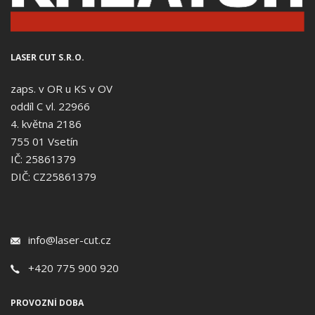
LASER CUT S.R.O.
zaps. v OR u KS v OV
oddíl C vl. 22966
4. května 2186
755 01 Vsetín
IČ: 25861379
DIČ: CZ25861379
info@laser-cut.cz
+420 775 900 920
PROVOZNÍ DOBA