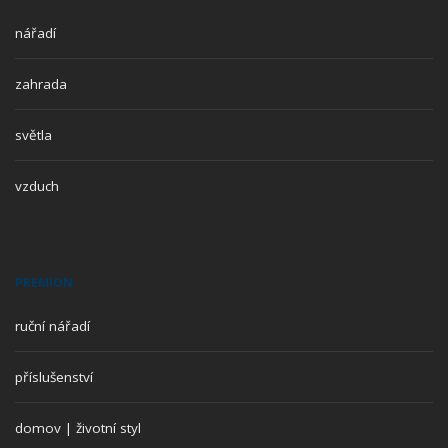
nářadí
zahrada
světla
vzduch
PREMION
ruční nářadí
příslušenství
domov | životní styl