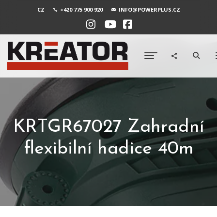
CZ
+420 775 900 920
INFO@POWERPLUS.CZ
KRTGR67027 Zahradní
flexibilní hadice 40m