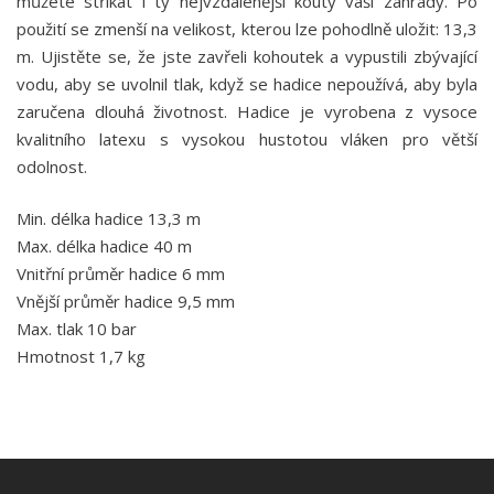
můžete stříkat i ty nejvzdálenější kouty vaší zahrady. Po
použití se zmenší na velikost, kterou lze pohodlně uložit: 13,3
m. Ujistěte se, že jste zavřeli kohoutek a vypustili zbývající
vodu, aby se uvolnil tlak, když se hadice nepoužívá, aby byla
zaručena dlouhá životnost. Hadice je vyrobena z vysoce
kvalitního latexu s vysokou hustotou vláken pro větší
odolnost.
Min. délka hadice 13,3 m
Max. délka hadice 40 m
Vnitřní průměr hadice 6 mm
Vnější průměr hadice 9,5 mm
Max. tlak 10 bar
Hmotnost 1,7 kg