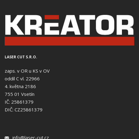
LASER CUT S.R.O.
zaps. v OR u KS v OV
oddíl C vl. 22966
4. května 2186
755 01 Vsetín
IČ: 25861379
DIČ: CZ25861379
info@laser-cut.cz