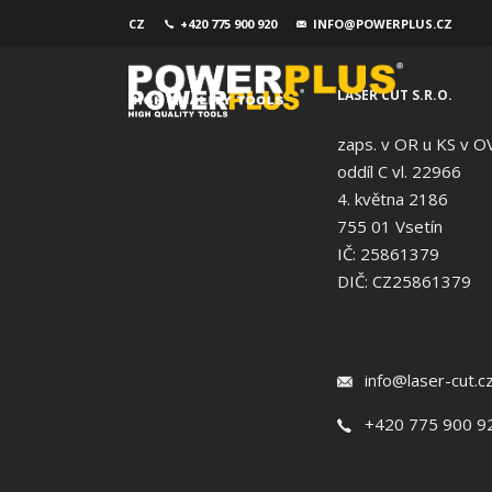
CZ
+420 775 900 920
INFO@POWERPLUS.CZ
LASER CUT S.R.O.
zaps. v OR u KS v O
oddíl C vl. 22966
4. května 2186
755 01 Vsetín
IČ: 25861379
DIČ: CZ25861379
info@laser-cut.c
+420 775 900 9