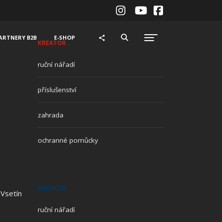
ARTNERY B2B
E-SHOP
KREATOR
ruční nářadí
příslušenství
zahrada
ochranné pomůcky
PREMION
 Vsetín
ruční nářadí