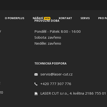
O POWERPLUS
NÁŘADÍ
KONTAKT
SERVIS
PRO P
NEW
PROVOZNÍ DOBA
V
Pondělí - Pátek: 8:00 - 16:00
Sobota: zavřeno
Neděle: zavřeno
TECHNICKÁ PODPORA
servis@laser-cut.cz
z
+420 777 307 776
20
LASER CUT s.r.o., 4. května 2186 755 01