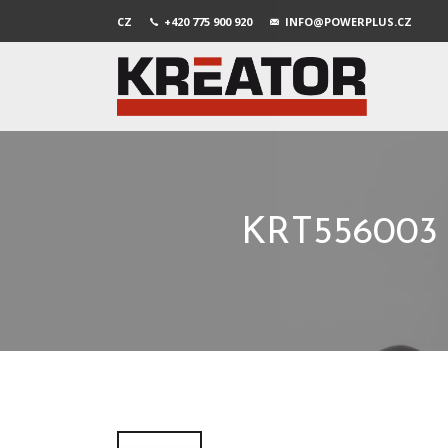
CZ
+420 775 900 920
INFO@POWERPLUS.CZ
KRT556003 S