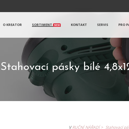
O KREATOR
SORTIMENT
KONTAKT
SERVIS
PRO P
NEW
tahovací pásky bílé 4,8x
V
RUČNÍ NÁŘADÍ >
Stahovací p