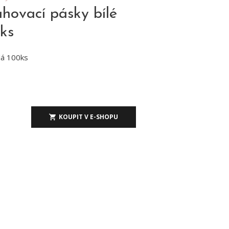
ovací pásky bílé
ks
lá 100ks
KOUPIT V E-SHOPU