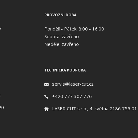
PROVOZNÍ DOBA
V
Pondělí - Pátek: 8:00 - 16:00
Sobota: zavřeno
Neděle: zavřeno
TECHNICKÁ PODPORA
servis@laser-cut.cz
z
+420 777 307 776
20
LASER CUT s.r.o., 4. května 2186 755 01