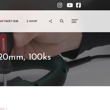
ARTNERY B2B
E-SHOP
120mm, 100ks
ásky >