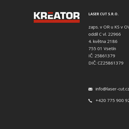
LASER CUT S.R.O.
zaps. v OR u KS v O
oddíl C vl. 22966
4. května 2186
755 01 Vsetín
IČ: 25861379
DIČ: CZ25861379
info@laser-cut.c
+420 775 900 9