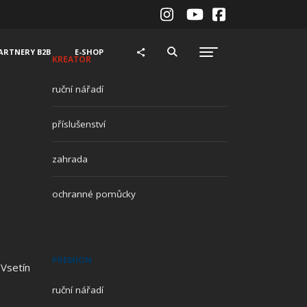
ARTNERY B2B
E-SHOP
KREATOR
ruční nářadí
příslušenství
zahrada
ochranné pomůcky
PREMION
 Vsetín
ruční nářadí