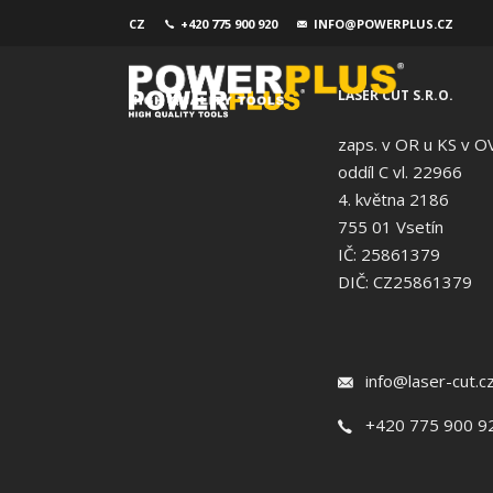
CZ
+420 775 900 920
INFO@POWERPLUS.CZ
LASER CUT S.R.O.
zaps. v OR u KS v O
oddíl C vl. 22966
4. května 2186
755 01 Vsetín
IČ: 25861379
DIČ: CZ25861379
info@laser-cut.c
+420 775 900 9