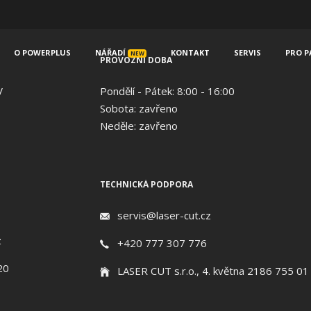
O POWERPLUS
NÁŘADÍ
KONTAKT
SERVIS
PRO P
NEW
PROVOZNÍ DOBA
V
Pondělí - Pátek: 8:00 - 16:00
Sobota: zavřeno
Neděle: zavřeno
TECHNICKÁ PODPORA
servis@laser-cut.cz
z
+420 777 307 776
20
LASER CUT s.r.o., 4. května 2186 755 01