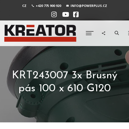
CZ
+420 775 900 920
INFO@POWERPLUS.CZ
KRT243007 3x Brusný
pás 100 x 610 G120