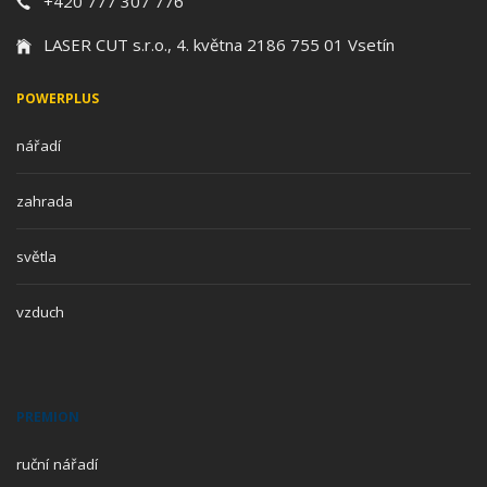
+420 777 307 776
LASER CUT s.r.o., 4. května 2186 755 01 Vsetín
POWERPLUS
nářadí
zahrada
světla
vzduch
PREMION
ruční nářadí