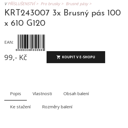
V
PŘÍSLUŠENSTVÍ >
Pro brusky >
Brusné pásy >
KRT243007 3x Brusný pás 100
x 610 G120
EAN:
99,- Kč
KOUPIT V E-SHOPU
Popis
Vlastnosti
Obsah balení
Ke stažení
Rozměry balení