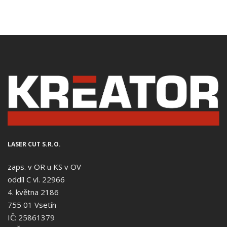
LASER CUT S.R.O.
zaps. v OR u KS v OV
oddíl C vl. 22966
4. května 2186
755 01 Vsetín
IČ: 25861379