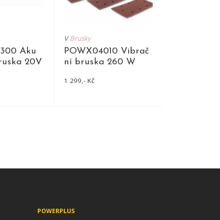
V
Brusky
300 Aku
POWX04010 Vibrač
bruska 20V
ní bruska 260 W
1 299,- Kč
TAIL
DETAIL
POWERPLUS