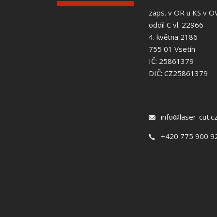
zaps. v OR u KS v O
oddíl C vl. 22966
4. května 2186
755 01 Vsetín
IČ: 25861379
DIČ: CZ25861379
info@laser-cut.c
+420 775 900 9