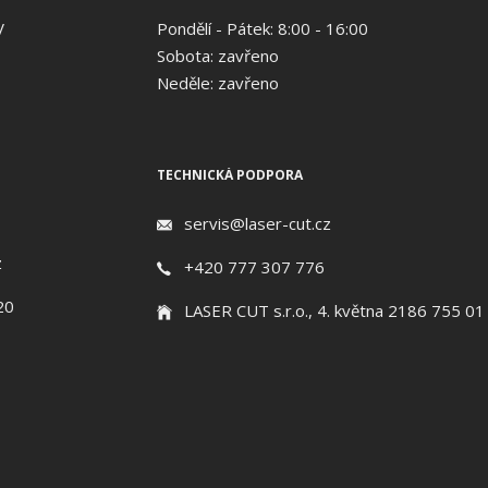
V
Pondělí - Pátek: 8:00 - 16:00
Sobota: zavřeno
Neděle: zavřeno
TECHNICKÁ PODPORA
servis@laser-cut.cz
z
+420 777 307 776
20
LASER CUT s.r.o., 4. května 2186 755 01