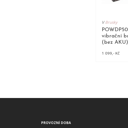
V
Brusky
POWDP50
vibrační 
(bez AKU)
1 099,- Kč
DE
PROVOZNÍ DOBA