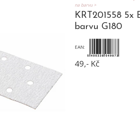
na barvu >
KRT201558 5x B
barvu G180
EAN:
49,- Kč