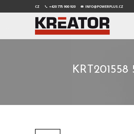
CZ
+420 775 900 920
INFO@POWERPLUS.CZ
KRT201558 5