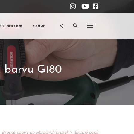
ARTNERY B2B
E-SHOP
a barvu G180
>
Brusné papíry do vibračních brusek >
Brusný papír