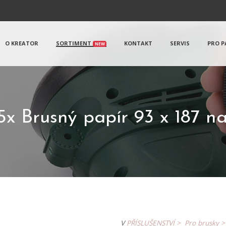
O KREATOR
SORTIMENT
KONTAKT
SERVIS
PRO P
NEW
x Brusný papír 93 x 187 n
V
PŘÍSLUŠENSTVÍ >
Pro brusky 