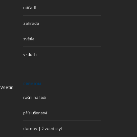
nářadí
zahrada
světla
vzduch
PREMION
 Vsetín
ruční nářadí
příslušenství
domov | životní styl