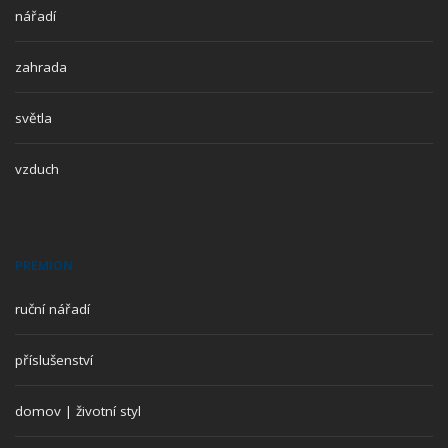
nářadí
zahrada
světla
vzduch
PREMION
ruční nářadí
příslušenství
domov | životní styl