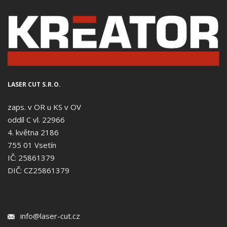
LASER CUT S.R.O.
zaps. v OR u KS v OV
oddíl C vl. 22966
4. května 2186
755 01 Vsetín
IČ: 25861379
DIČ: CZ25861379
info@laser-cut.cz