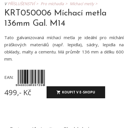
V
PŘÍSLUŠENSTVÍ >
Pro míchadla >
Míchací metly >
KRT050006 Míchací metla
136mm Gal. M14
Tato galvanizovaná míchací metla je ideální pro míchání
práškových materiálů (např. lepidla), sádry, lepidla na
obklady, malty a cementu. Má průměr 136 mm a délku 600
mm.
EAN:
499,- Kč
KOUPIT V E-SHOPU