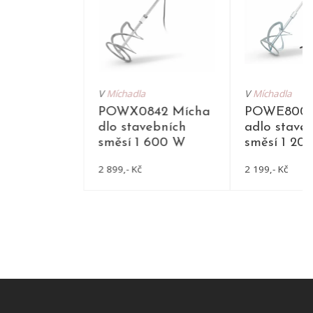
V
Míchadla
V
Míchadla
POWX0842 Mícha
POWE8007
dlo stavebních
adlo stave
směsí 1 600 W
směsí 1 20
2 899,- Kč
2 199,- Kč
DETAIL
DET