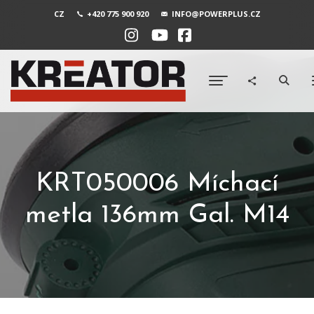
CZ
+420 775 900 920
INFO@POWERPLUS.CZ
KRT050006 Míchací
metla 136mm Gal. M14