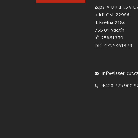
zaps. v OR u KS v O
oddíl C vl. 22966
4. května 2186
755 01 Vsetín
IČ: 25861379
DIČ: CZ25861379
info@laser-cut.c
+420 775 900 9