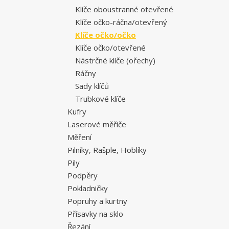
Klíče oboustranné otevřené
Klíče očko-ráčna/otevřený
Klíče očko/očko
Klíče očko/otevřené
Nástrčné klíče (ořechy)
Ráčny
Sady klíčů
Trubkové klíče
Kufry
Laserové měřiče
Měření
Pilníky, Rašple, Hoblíky
Pily
Podpěry
Pokladničky
Popruhy a kurtny
Přísavky na sklo
Řezání