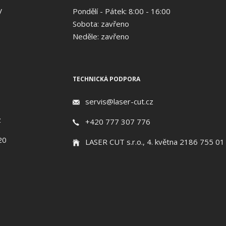
V
Pondělí - Pátek: 8:00 - 16:00
Sobota: zavřeno
Neděle: zavřeno
TECHNICKÁ PODPORA
servis@laser-cut.cz
z
+420 777 307 776
20
LASER CUT s.r.o., 4. května 2186 755 01