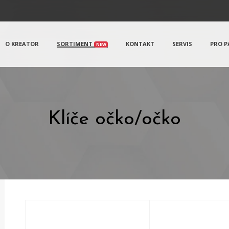
O KREATOR
SORTIMENT
KONTAKT
SERVIS
PRO P
NEW
Klíče očko/očko