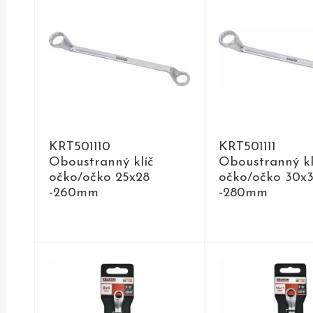
KRT501110
KRT501111
Oboustranný klíč
Oboustranný kl
očko/očko 25x28
očko/očko 30x
-260mm
-280mm
DETAIL
DETAIL