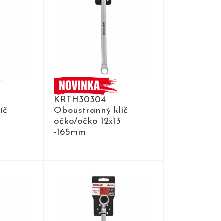
KRTH30304
íč
Oboustranný klíč
očko/očko 12x13
-165mm
DETAIL