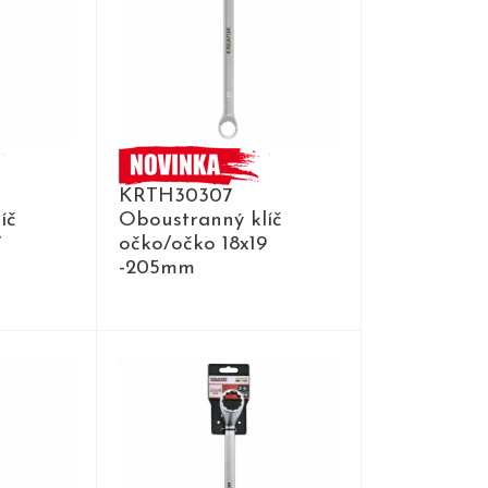
KRTH30307
íč
Oboustranný klíč
7
očko/očko 18x19
-205mm
DETAIL