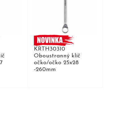
KRTH30310
íč
Oboustranný klíč
7
očko/očko 25x28
-260mm
DETAIL