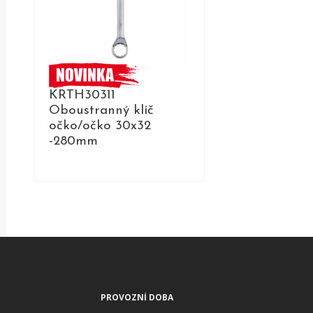
KRTH30311
Oboustranný klíč
očko/očko 30x32
-280mm
DETAIL
PROVOZNÍ DOBA