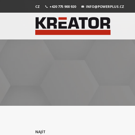
CZ
+420 775 900 920
INFO@POWERPLUS.CZ
NAJÍT