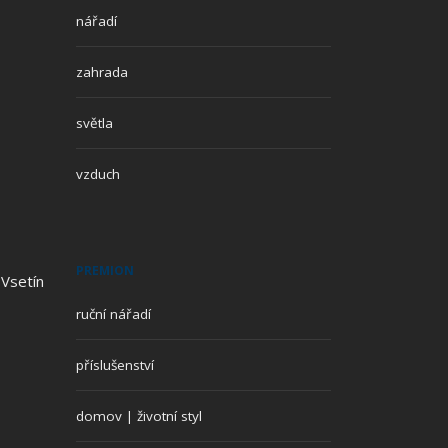
nářadí
zahrada
světla
vzduch
PREMION
 Vsetín
ruční nářadí
příslušenství
domov | životní styl