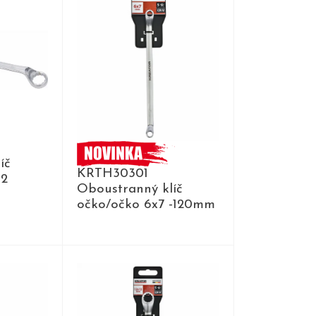
íč
KRTH30301
32
Oboustranný klíč
očko/očko 6x7 -120mm
DETAIL