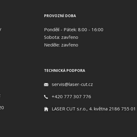
PROVOZNÍ DOBA
V
Pondělí - Pátek: 8:00 - 16:00
Sobota: zavřeno
Neděle: zavřeno
TECHNICKÁ PODPORA
servis@laser-cut.cz
z
+420 777 307 776
20
LASER CUT s.r.o., 4. května 2186 755 01