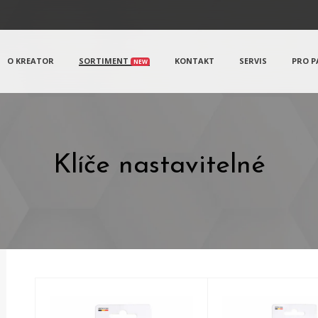
O KREATOR
SORTIMENT
KONTAKT
SERVIS
PRO P
NEW
Klíče nastavitelné