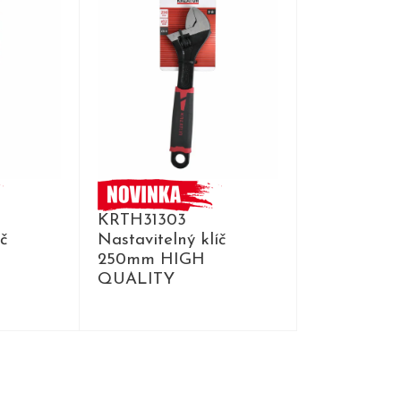
KRTH31303
íč
Nastavitelný klíč
250mm HIGH
QUALITY
DETAIL