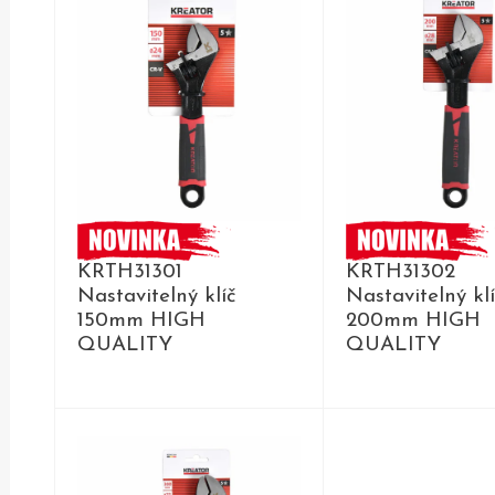
KRTH31301
KRTH31302
Nastavitelný klíč
Nastavitelný kl
150mm HIGH
200mm HIGH
QUALITY
QUALITY
DETAIL
DETAIL