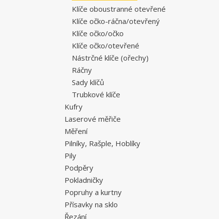
Klíče oboustranné otevřené
Klíče očko-ráčna/otevřený
Klíče očko/očko
Klíče očko/otevřené
Nástrčné klíče (ořechy)
Ráčny
Sady klíčů
Trubkové klíče
Kufry
Laserové měřiče
Měření
Pilníky, Rašple, Hoblíky
Pily
Podpěry
Pokladničky
Popruhy a kurtny
Přísavky na sklo
Řezání