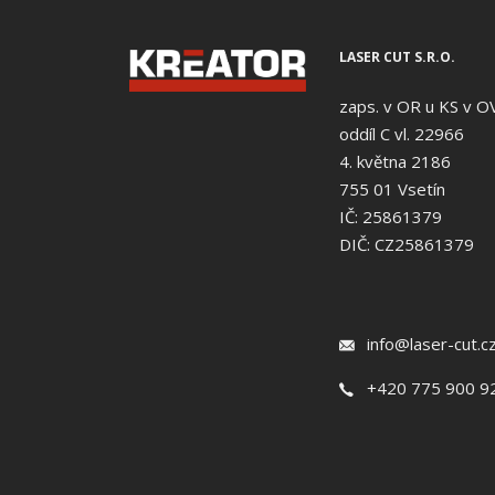
LASER CUT S.R.O.
zaps. v OR u KS v O
oddíl C vl. 22966
4. května 2186
755 01 Vsetín
IČ: 25861379
DIČ: CZ25861379
info@laser-cut.c
+420 775 900 9