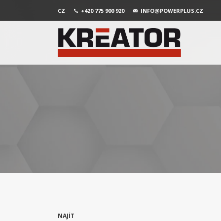
CZ
+420 775 900 920
INFO@POWERPLUS.CZ
NAJÍT