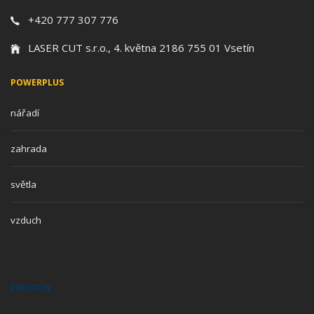
+420 777 307 776
LASER CUT s.r.o., 4. května 2186 755 01 Vsetín
POWERPLUS
nářadí
zahrada
světla
vzduch
PREMION