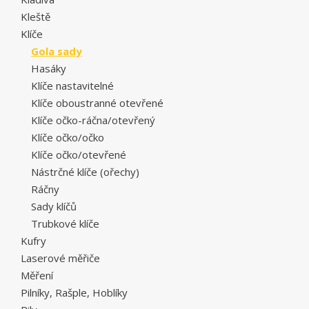
Kleště
Klíče
Gola sady
Hasáky
Klíče nastavitelné
Klíče oboustranné otevřené
Klíče očko-ráčna/otevřený
Klíče očko/očko
Klíče očko/otevřené
Nástrčné klíče (ořechy)
Ráčny
Sady klíčů
Trubkové klíče
Kufry
Laserové měřiče
Měření
Pilníky, Rašple, Hoblíky