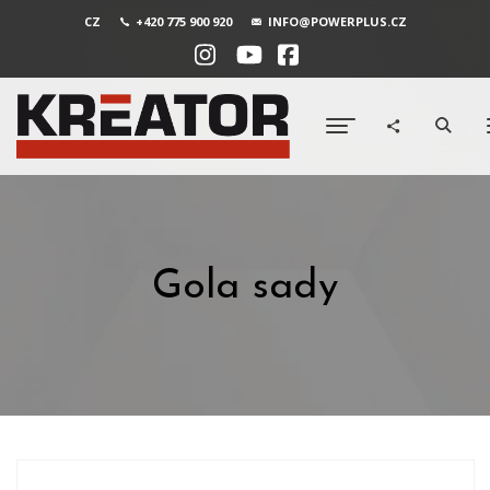
CZ
+420 775 900 920
INFO@POWERPLUS.CZ
Gola sady