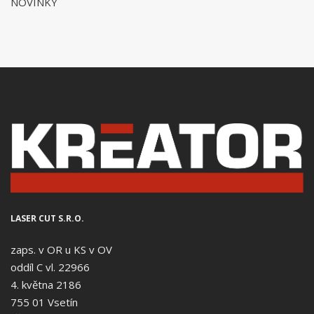
NOVINKY
LASER CUT S.R.O.
zaps. v OR u KS v OV
oddíl C vl. 22966
4. května 2186
755 01 Vsetín