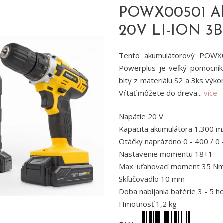
POWX00501 Aku
20V LI-ION 3
Tento akumulátorový POWX0
Powerplus je veľký pomocník
bity z materiálu S2 a 3ks výkon
Vŕtať môžete do dreva...
více
Napätie 20 V
Kapacita akumulátora 1.300 mA
Otáčky naprázdno 0 - 400 / 0 
Nastavenie momentu 18+1
Max. uťahovací moment 35 N
Skľučovadlo 10 mm
Doba nabíjania batérie 3 - 5 h
Hmotnosť 1,2 kg