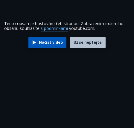
Tento obsah je hostován třetí stranou. Zobrazením externího
obsahu souhlasíte
s podmínkami
youtube.com.
Načíst video
Už se neptejte