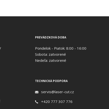
PREVÁDZKOVÁ DOBA
V
Pondelok - Piatok: 8:00 - 16:00
Sobota: zatvorené
Nedeľa: zatvorené
TECHNICKÁ PODPORA
servis@laser-cut.cz
z
+420 777 307 776