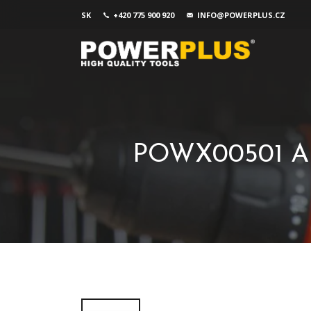
SK
+420 775 900 920
INFO@POWERPLUS.CZ
POWX00501 Aku