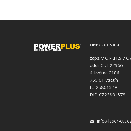
LASER CUT S.R.O.
zaps. v OR u KS v O
oddíl C vl. 22966
4. května 2186
755 01 Vsetín
IČ: 25861379
DIČ: CZ25861379
info@laser-cut.c