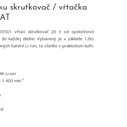
 skrutkovač / vŕtačka
BAT
0501 vŕtací skrutkovač 20 V od spoločnosti
 do každej dielne. Vybavený je v základe 12ks
ných batérií LI-Ion, to všetko v praktickom kufri.
h Li-ion
- 1.400 min⁻¹
m
od.