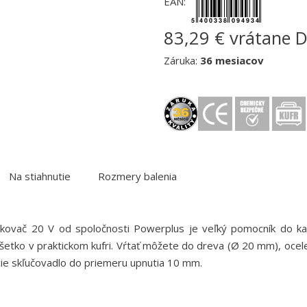
EAN:
83,29 € vrátane 
Záruka:
36 mesiacov
Na stiahnutie
Rozmery balenia
ovač 20 V od spoločnosti Powerplus je veľký pomocník do každ
všetko v praktickom kufri. Vŕtať môžete do dreva (Ø 20 mm), ocel
acie skľučovadlo do priemeru upnutia 10 mm.