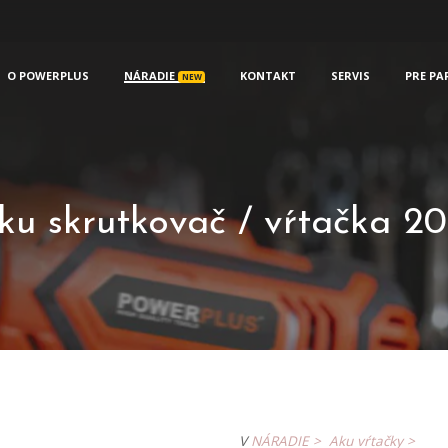
O POWERPLUS
NÁRADIE
KONTAKT
SERVIS
PRE PA
NEW
 skrutkovač / vŕtačka 2
V
NÁRADIE >
Aku vŕtačky >