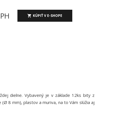
DPH
KÚPIŤ V E-SHOPE
ej dielne. Vybavený je v základe 12ks bity z
e (Ø 8 mm), plastov a muriva, na to Vám slúžia aj