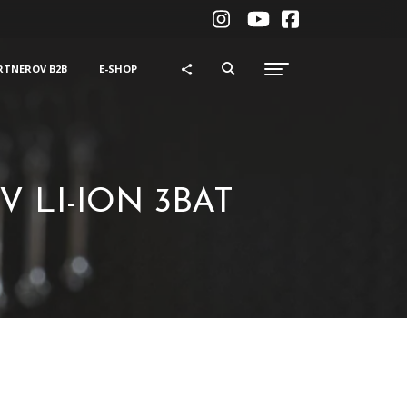
RTNEROV B2B
E-SHOP
0V LI-ION 3BAT