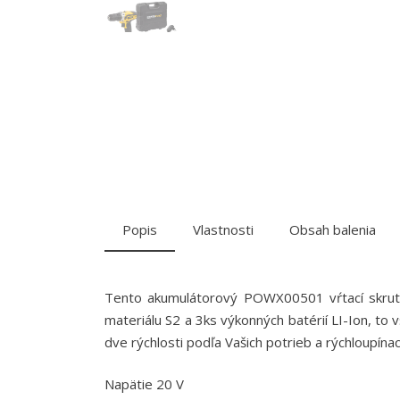
Popis
Vlastnosti
Obsah balenia
Tento akumulátorový POWX00501 vŕtací skrutk
materiálu S2 a 3ks výkonných batérií LI-Ion, to 
dve rýchlosti podľa Vašich potrieb a rýchloupín
Napätie 20 V