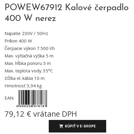
POWEW67912 Kalové čerpadlo
400 W nerez
Napätie 230V / 50Hz
Príkon 400 W
Čerpacie výkon 7.500 l/h
Max. výtlačná výška 5 m
Max. hĺbka ponoru 5 m
Max. teplota vody 35°C
Dĺžka el. kábla 10 m
Hmotnosť 3,94 kg
EAN:
79,12 € vrátane DPH
KÚPIŤ V E-SHOPE