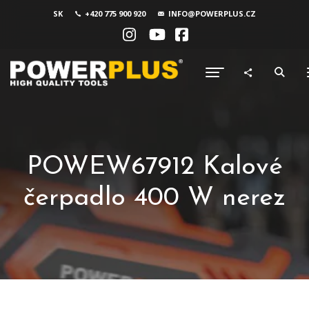
SK
+420 775 900 920
INFO@POWERPLUS.CZ
POWEW67912 Kalové
čerpadlo 400 W nerez