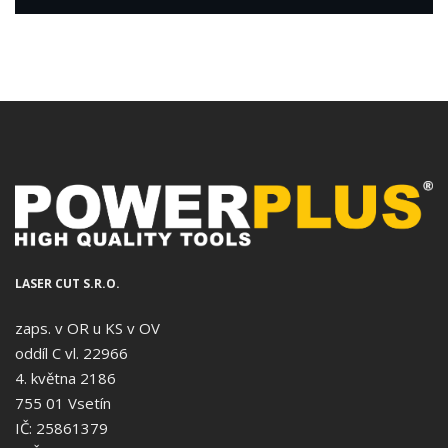
LASER CUT S.R.O.
zaps. v OR u KS v OV
oddíl C vl. 22966
4. května 2186
755 01 Vsetín
IČ: 25861379