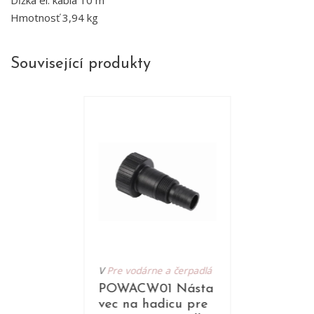
Dĺžka el. kábla 10 m
Hmotnosť 3,94 kg
Související produkty
V
Pre vodárne a čerpadlá
POWACW01 Násta
vec na hadicu pre