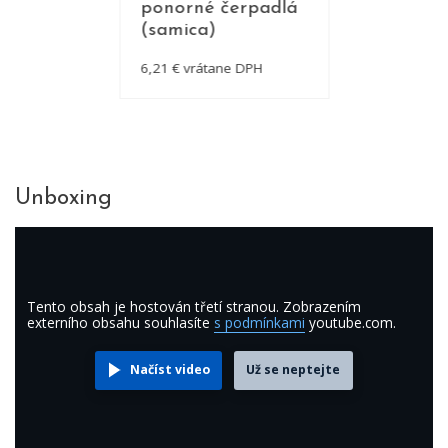
ponorné čerpadlá
(samica)
6,21 € vrátane DPH
DETAIL
Unboxing
Tento obsah je hostován třetí stranou. Zobrazením
externího obsahu souhlasíte
s podmínkami
youtube.com.
Načíst video
Už se neptejte