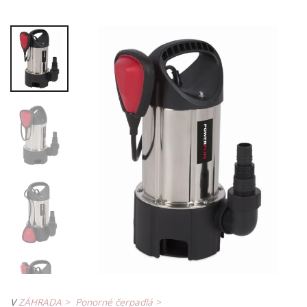
V
ZÁHRADA >
Ponorné čerpadlá >