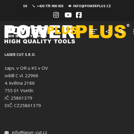
SK
+420 775 900 920
INFO@POWERPLUS.CZ
LASER CUT S.R.O.
zaps. v OR u KS v OV
oddíl C vl. 22966
4. května 2186
755 01 Vsetín
IČ: 25861379
DIČ: CZ25861379
info@laser-cut.cz