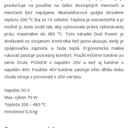
predurčuje na použitie na ťažko dostupných miestach a
miestach bez napájania. Akumulátorová spájka dosiahne
teplotu 200 °C iba za 10 sekúnd. Teplota je nastaviteľná a je
možné ju teda zvoliť tak, aby vyhovovala práve vykonávanej
práci, maximálne do 480 °C. Toto náradie Dual Power je
dodávané so stojanom. Kontrolka tiež jasne ukazuje, kedy je
spájkovačka zapnutá, a teda teplá. Ergonomická mäkká
rukoväť zaisťuje potrebný komfort. Použiť môžete batérie zo
série DUAL POWER s napätím 20V a tiež aj batérie s
napätím 40V. Použitie 40V batérie zaisťuje ešte dlhšiu dobu
chodu stroja v porovnaní s 20V verziou.
Napätie 20 V
Max. výkon 70 W
Teplota 200 - 480 °C
Hmotnosť 0,4 kg