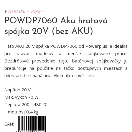
V
NÁRADIE >
Pájky >
POWDP7060 Aku hrotová
spájka 20V (bez AKU)
Táto AKU 20 V spájka POWDP7060 od Powerplus je ideálna
pre stavbu modelov a menšie spájkovacie práce.
Bezdrôtové prevedenie tejto batériovej spájkovačky ju
predurčuje na použitie na ťažko dostupných miestach a
miestach bez napájania. Akumulátorová...
více
Napätie 20 V
Max. výkon 70 W
Teplota 200 - 480 °C
Hmotnosť 0,4 kg
EAN: