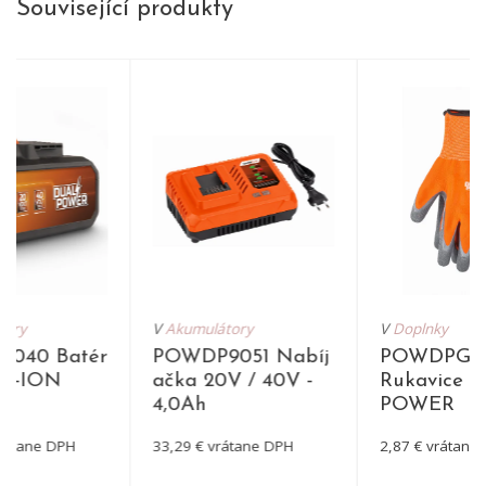
Související produkty
tory
V
Akumulátory
V
Doplnky
040 Batér
POWDP9051 Nabíj
POWDPGL
LI-ION
ačka 20V / 40V -
Rukavice 
4,0Ah
POWER
vrátane DPH
33,29 € vrátane DPH
2,87 € vrátane