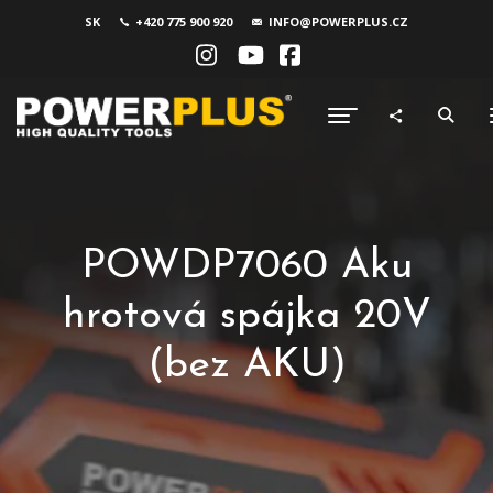
SK
+420 775 900 920
INFO@POWERPLUS.CZ
POWDP7060 Aku
hrotová spájka 20V
(bez AKU)