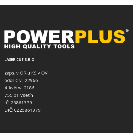
LASER CUT S.R.O.
zaps. v OR u KS v OV
oddíl C vl. 22966
4. května 2186
755 01 Vsetín
IČ: 25861379
DIČ: CZ25861379