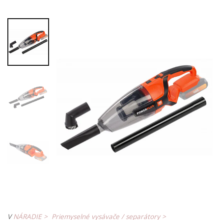
V
NÁRADIE >
Priemyselné vysávače / separátory >