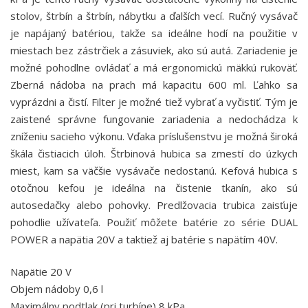
stolov, štrbín a štrbín, nábytku a ďalších vecí. Ručný vysávač
je napájaný batériou, takže sa ideálne hodí na použitie v
miestach bez zástrčiek a zásuviek, ako sú autá. Zariadenie je
možné pohodlne ovládať a má ergonomickú mäkkú rukoväť.
Zberná nádoba na prach má kapacitu 600 ml. Ľahko sa
vyprázdni a čistí. Filter je možné tiež vybrať a vyčistiť. Tým je
zaistené správne fungovanie zariadenia a nedochádza k
zníženiu sacieho výkonu. Vďaka príslušenstvu je možná široká
škála čistiacich úloh. Štrbinová hubica sa zmestí do úzkych
miest, kam sa väčšie vysávače nedostanú. Kefová hubica s
otočnou kefou je ideálna na čistenie tkanín, ako sú
autosedačky alebo pohovky. Predlžovacia trubica zaisťuje
pohodlie užívateľa. Použiť môžete batérie zo série DUAL
POWER a napätia 20V a taktiež aj batérie s napätím 40V.
Napätie 20 V
Objem nádoby 0,6 l
Maximálny podtlak (pri turbíne) 8 kPa