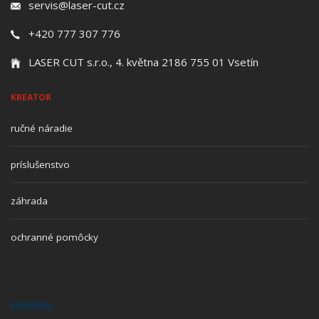
servis@laser-cut.cz
+420 777 307 776
LASER CUT s.r.o., 4. května 2186 755 01 Vsetín
KREATOR
ručné náradie
príslušenstvo
záhrada
ochranné pomôcky
PREMION