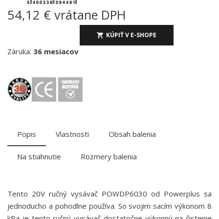
54,12 € vrátane DPH
KÚPIŤ V E-SHOPE
Záruka:
36 mesiacov
Popis
Vlastnosti
Obsah balenia
Na stiahnutie
Rozmery balenia
Tento 20V ručný vysávač POWDP6030 od Powerplus sa
jednoducho a pohodlne používa. So svojim sacím výkonom 8
kPa je tento ručný vysávač dostatočne výkonný na čistenie