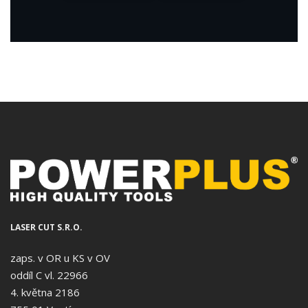
LASER CUT S.R.O.
zaps. v OR u KS v OV
oddíl C vl. 22966
4. května 2186