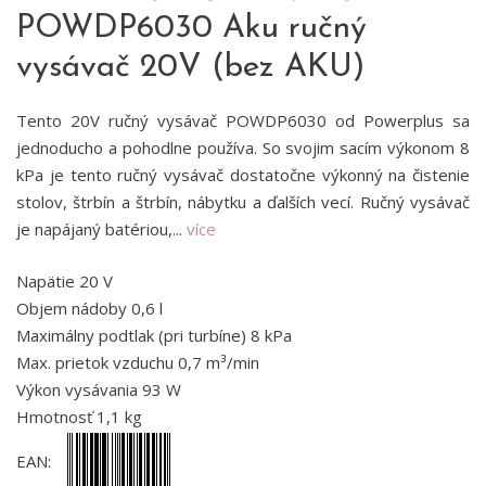
POWDP6030 Aku ručný
vysávač 20V (bez AKU)
Tento 20V ručný vysávač POWDP6030 od Powerplus sa
jednoducho a pohodlne používa. So svojim sacím výkonom 8
kPa je tento ručný vysávač dostatočne výkonný na čistenie
stolov, štrbín a štrbín, nábytku a ďalších vecí. Ručný vysávač
je napájaný batériou,...
více
Napätie 20 V
Objem nádoby 0,6 l
Maximálny podtlak (pri turbíne) 8 kPa
Max. prietok vzduchu 0,7 m³/min
Výkon vysávania 93 W
Hmotnosť 1,1 kg
EAN: