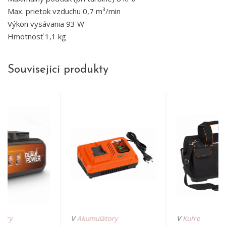
Max. prietok vzduchu 0,7 m³/min
Výkon vysávania 93 W
Hmotnosť 1,1 kg
Související produkty
tory
V
Akumulátory
V
Kufre