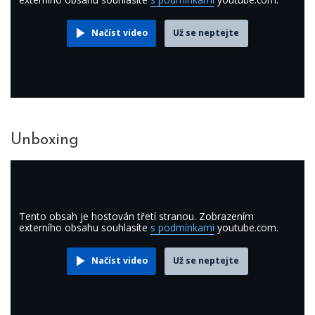
Načíst video
Už se neptejte
Unboxing
Tento obsah je hostován třetí stranou. Zobrazením
externího obsahu souhlasíte
s podmínkami
youtube.com.
Načíst video
Už se neptejte