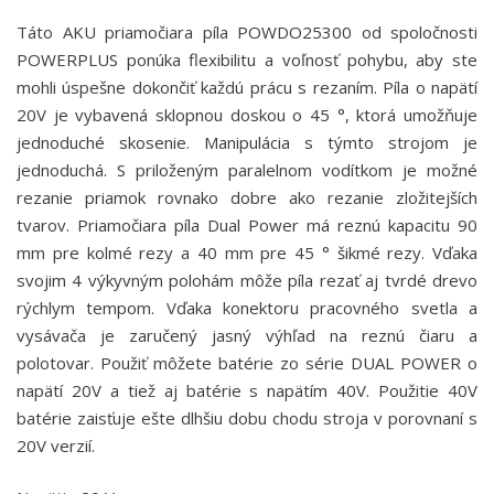
Táto AKU priamočiara píla POWDO25300 od spoločnosti
POWERPLUS ponúka flexibilitu a voľnosť pohybu, aby ste
mohli úspešne dokončiť každú prácu s rezaním. Píla o napätí
20V je vybavená sklopnou doskou o 45 °, ktorá umožňuje
jednoduché skosenie. Manipulácia s týmto strojom je
jednoduchá. S priloženým paralelnom vodítkom je možné
rezanie priamok rovnako dobre ako rezanie zložitejších
tvarov. Priamočiara píla Dual Power má reznú kapacitu 90
mm pre kolmé rezy a 40 mm pre 45 ° šikmé rezy. Vďaka
svojim 4 výkyvným polohám môže píla rezať aj tvrdé drevo
rýchlym tempom. Vďaka konektoru pracovného svetla a
vysávača je zaručený jasný výhľad na reznú čiaru a
polotovar. Použiť môžete batérie zo série DUAL POWER o
napätí 20V a tiež aj batérie s napätím 40V. Použitie 40V
batérie zaisťuje ešte dlhšiu dobu chodu stroja v porovnaní s
20V verzií.