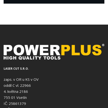
LASER CUT S.R.O.
zaps. v OR u KS v OV
oddíl C vl. 22966
4. května 2186
755 01 Vsetín
IČ: 25861379