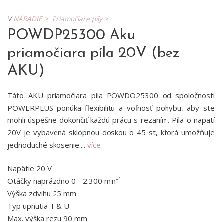
V
NÁRADIE >
Priamočiare píly >
POWDP25300 Aku
priamočiara píla 20V (bez
AKU)
Táto AKU priamočiara píla POWDO25300 od spoločnosti
POWERPLUS ponúka flexibilitu a voľnosť pohybu, aby ste
mohli úspešne dokončiť každú prácu s rezaním. Píla o napätí
20V je vybavená sklopnou doskou o 45 st, ktorá umožňuje
jednoduché skosenie....
více
Napätie 20 V
Otáčky naprázdno 0 - 2.300 min⁻¹
Výška zdvihu 25 mm
Typ upnutia T & U
Max. výška rezu 90 mm