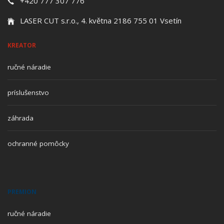
+420 777 307 776
LASER CUT s.r.o., 4. května 2186 755 01 Vsetín
KREATOR
ručné náradie
príslušenstvo
záhrada
ochranné pomôcky
PREMION
ručné náradie