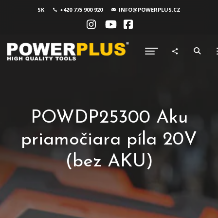
SK
+420 775 900 920
INFO@POWERPLUS.CZ
POWDP25300 Aku
priamočiara píla 20V
(bez AKU)