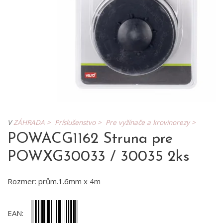
V
ZÁHRADA >
Príslušenstvo >
Pre vyžínače a krovinorezy >
POWACG1162 Struna pre
POWXG30033 / 30035 2ks
Rozmer: prům.1.6mm x 4m
EAN: