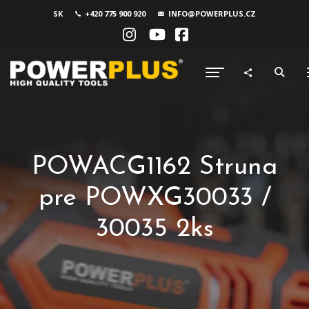
SK
+420 775 900 920
INFO@POWERPLUS.CZ
POWACG1162 Struna
pre POWXG30033 /
30035 2ks