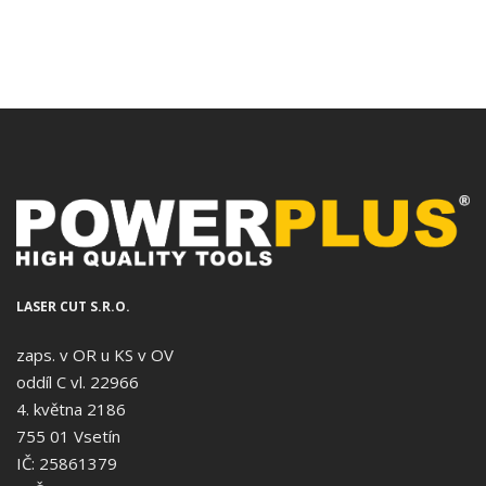
LASER CUT S.R.O.
zaps. v OR u KS v OV
oddíl C vl. 22966
4. května 2186
755 01 Vsetín
IČ: 25861379