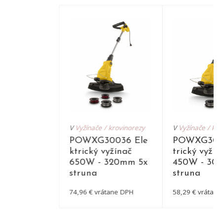
V
Vyžínače / krovinorezy
V
Vyžínače / kr
POWXG30036 Ele
POWXG3003
ktrický vyžínač
trický vyží
650W - 320mm 5x
450W - 30
struna
struna
74,96 € vrátane DPH
58,29 € vrátan
DETAIL
DET