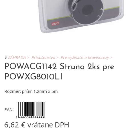
V
ZÁHRADA >
Príslušenstvo >
Pre vyžínače a krovinorezy >
POWACG1142 Struna 2ks pre
POWXG8010LI
Rozmer: prům.1.2mm x 5m
EAN:
6,62 € vrátane DPH