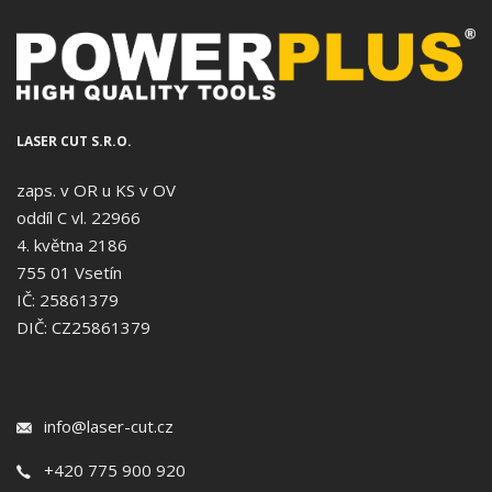
LASER CUT S.R.O.
zaps. v OR u KS v OV
oddíl C vl. 22966
4. května 2186
755 01 Vsetín
IČ: 25861379
DIČ: CZ25861379
info@laser-cut.cz
+420 775 900 920