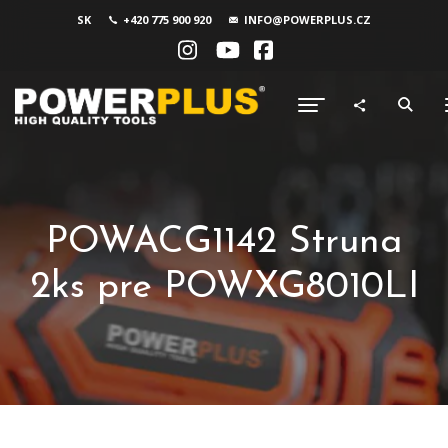
SK
+420 775 900 920
INFO@POWERPLUS.CZ
POWACG1142 Struna
2ks pre POWXG8010LI