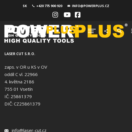
SK
+420 775 900 920
INFO@POWERPLUS.CZ
LASER CUT S.R.O.
zaps. v OR u KS v OV
oddíl C vl. 22966
4. května 2186
755 01 Vsetín
IČ: 25861379
DIČ: CZ25861379
info@laser-cut.cz